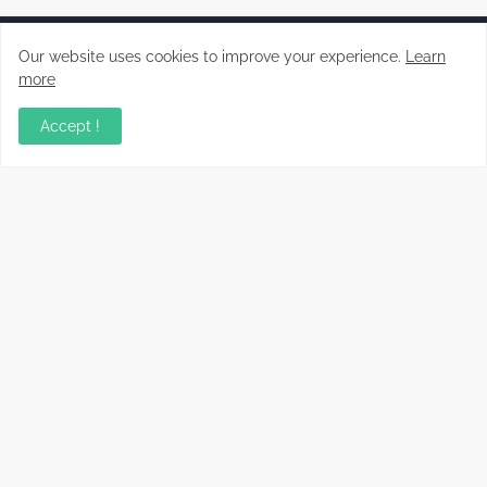
Our website uses cookies to improve your experience.
Learn
more
Malayalam News Portal
Accept !
Copyright ©
2026
Koorachundu Varthakal
Home
CONTACT