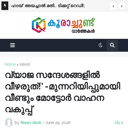
ഹായ്' അയച്ചാല്‍ മതി... ടിക്കറ്റ് റെഡി!;
കെ.എസ്.ആര്‍.ടി.സിയില്‍ എ.ഐ. വാട്സ്ആപ്പ്
ടിക്കറ്റിംഗ് ഇന്ന് മുതല്‍
Home
latest
വ്യാജ സന്ദേശങ്ങളിൽ
വീഴരുത്!’ -മുന്നറിയിപ്പുമായി
വീണ്ടും മോട്ടോർ വാഹന
വകുപ്പ്
by
News desk
•
June 29, 2026
0