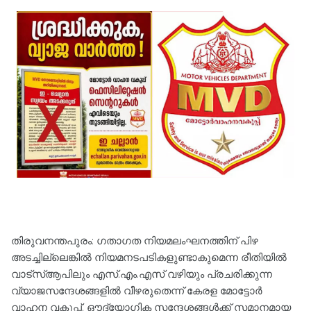
തിരുവനന്തപുരം: ഗതാഗത നിയമലംഘനത്തിന് പിഴ
അടച്ചില്ലെങ്കിൽ നിയമനടപടികളുണ്ടാകുമെന്ന ​രീതിയിൽ
വാട്‌സ്ആപിലും എസ്.എം.എസ് വഴിയും പ്രചരിക്കുന്ന
വ്യാജസന്ദേശങ്ങളിൽ വീഴരുതെന്ന് കേരള മോട്ടോർ
വാഹന വകുപ്പ്. ഔദ്യോഗിക സന്ദേശങ്ങൾക്ക് സമാനമായ