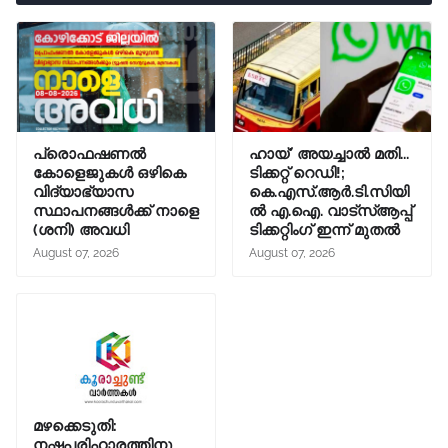
പ്രൊഫഷണൽ
ഹായ്' അയച്ചാല്‍ മതി...
കോളെജുകൾ ഒഴികെ
ടിക്കറ്റ് റെഡി!;
വിദ്യാഭ്യാസ
കെ.എസ്.ആര്‍.ടി.സിയി
സ്ഥാപനങ്ങൾക്ക് നാളെ
ല്‍ എ.ഐ. വാട്സ്ആപ്പ്
(ശനി) അവധി
ടിക്കറ്റിംഗ് ഇന്ന് മുതല്‍
August 07, 2026
August 07, 2026
മഴക്കെടുതി:
നഷ്ടപരിഹാരത്തിനു