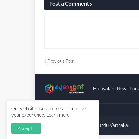
Post a Comment
Previous Post
Malayalam News Port
Our website uses cookies to improve
your experience.
Learn more
Copyright ©
2026
Koorachundu Varthakal
Accept !