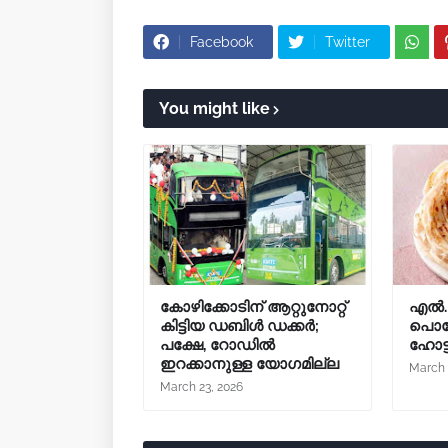
Facebook
Twitter
You might like
കോഴിക്കോടിന് ആറ്റുനോറ്റ്
എൽ.പ
കിട്ടിയ ഡബിൾ ഡക്കർ;
പൊറോ
പക്ഷേ, റോഡിൽ
ഹോട
ഇറക്കാനുള്ള യോഗമില്ല
March 
March 23, 2026