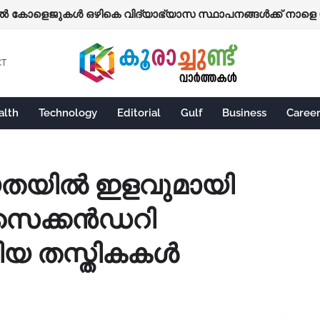
്‍ മതി... ടിക്കറ്റ് റെഡി!; കെ.എസ്.ആര്‍.ടി.സിയില്‍ എ.ഐ. വാട്സ്ആപ്
കോളെജുകൾ ഒഴികെ വിദ്യാഭ്യാസ സ്ഥാപനങ്ങൾക്ക് നാളെ
CT
alth
Technology
Editorial
Gulf
Business
Caree
്യതയിൽ ഇളവുമായി
ർസെക്കൻഡറി
തിയ തസ്തികകൾ