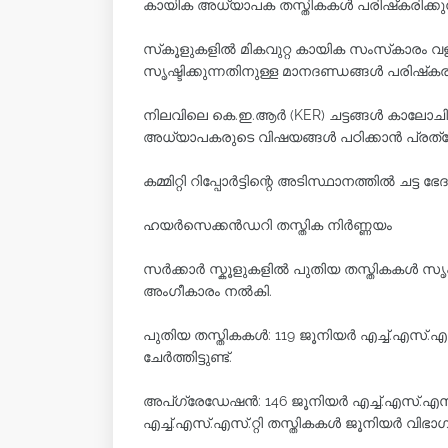
കായിക അധ്യാപക തസ്തികകൾ പരിഷ്‌കരിക്കുന
സ്‌കൂളുകളിൽ മികവുറ്റ കായിക സംസ്‌കാരം 
സൃഷ്ടിക്കുന്നതിനുള്ള മാനദണ്ഡങ്ങൾ പരിഷ്‌കരി
നിലവിലെ കെ.ഇ.ആർ (KER) ചട്ടങ്ങൾ കാലോചിതമ
അധ്യാപകരുടെ വിഷയങ്ങൾ പഠിക്കാൻ പ്രത്യേക
കമ്മിറ്റി റിപ്പോർട്ടിന്റെ അടിസ്ഥാനത്തിൽ ചട്ട
ഹയർസെക്കൻഡറി തസ്തിക നിർണ്ണയം
സർക്കാർ സ്കൂളുകളിൽ പുതിയ തസ്തികകൾ സൃഷ്ട
അംഗീകാരം നൽകി.
പുതിയ തസ്തികകൾ: 119 ജൂനിയർ എച്ച്.എസ്.എസ്.
ചേർത്തിട്ടുണ്ട്.
അപ്‌ഗ്രേഡേഷൻ: 146 ജൂനിയർ എച്ച്.എസ്.എസ്.റ
എച്ച്.എസ്.എസ്.റ്റി തസ്തികകൾ ജൂനിയർ വിഭാഗത്