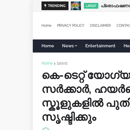
ഹായ്' അയച്ചാല
പ്രൊഫഷണൽ 
TRENDING
LATEST
LATEST
Home
PRIVACY POLICY
DISCLAIMER
CONTA
Home
News
Entertainment
He
Home
latest
കെ-ടെറ്റ് യോഗ
സർക്കാ‍ർ, ഹയ
സ്കൂളുകളിൽ പു
സൃഷ്ടിക്കും