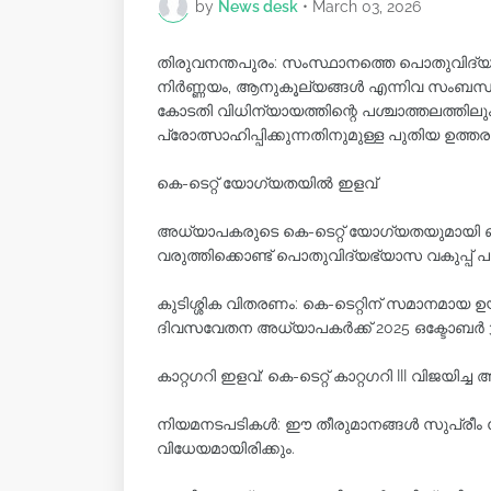
by
News desk
•
March 03, 2026
തിരുവനന്തപുരം: സംസ്ഥാനത്തെ പൊതുവിദ
നിർണ്ണയം, ആനുകൂല്യങ്ങൾ എന്നിവ സംബന്ധിച്
കോടതി വിധിന്യായത്തിന്റെ പശ്ചാത്തലത്ത
പ്രോത്സാഹിപ്പിക്കുന്നതിനുമുള്ള പുതിയ ഉത്ത
കെ-ടെറ്റ് യോഗ്യതയിൽ ഇളവ്
അധ്യാപകരുടെ കെ-ടെറ്റ് യോഗ്യതയുമായി ബന്ധ
വരുത്തിക്കൊണ്ട് പൊതുവിദ്യഭ്യാസ വകുപ്പ് പ
കുടിശ്ശിക വിതരണം: കെ-ടെറ്റിന് സമാനമായ ഉയ
ദിവസവേതന അധ്യാപകർക്ക് 2025 ഒക്ടോബർ 31
കാറ്റഗറി ഇളവ്: കെ-ടെറ്റ് കാറ്റഗറി III വിജയിച്
നിയമനടപടികൾ: ഈ തീരുമാനങ്ങൾ സുപ്രീം കോട
വിധേയമായിരിക്കും.