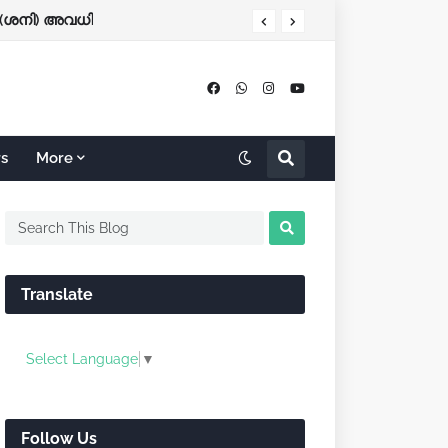
പ് ടിക്കറ്റിംഗ് ഇന്ന് മുതല്‍
 (ശനി) അവധി
rs
More
Translate
Select Language
▼
Follow Us