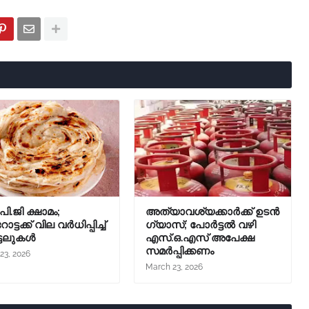
ി.ജി ക്ഷാമം;
അത്യാവശ്യക്കാർക്ക് ഉടൻ
ട്ടക്ക് വില വർധിപ്പിച്ച്
ഗ്യാസ്; പോർട്ടൽ വഴി
്ടലുകൾ
എസ്.ഒ.എസ് അപേക്ഷ
സമർപ്പിക്കണം
23, 2026
March 23, 2026