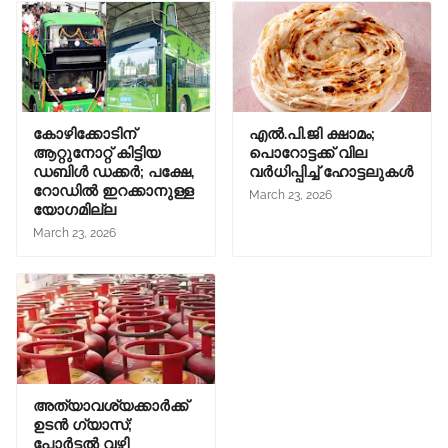
കോഴിക്കോടിന്
എൽ.പി.ജി ക്ഷാമം;
ആറ്റുനോറ്റ് കിട്ടിയ
പൊറോട്ടക്ക് വില
ഡബിൾ ഡക്കർ; പക്ഷേ,
വർധിപ്പിച്ച് ഹോട്ടലുകൾ
റോഡിൽ ഇറക്കാനുള്ള
March 23, 2026
യോഗമില്ല
March 23, 2026
അത്യാവശ്യക്കാർക്ക്
ഉടൻ ഗ്യാസ്;
പോർട്ടൽ വഴി