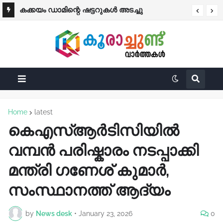
ഭിന്നശേഷിക്കാർക്ക് 'ആശ്വാസം' പദ്ധതിയിലൂടെ
കക്കയം ഡാമിന്റെ ഷട്ടറുകള്‍ അടച്ചു
₹25,000 ധനസഹായം
Home
latest
കെഎസ്ആർടിസിയിൽ
വമ്പൻ പരിഷ്കാരം നടപ്പാക്കി
മന്ത്രി ഗണേശ് കുമാർ,
സംസ്ഥാനത്ത് ആദ്യം
by
News desk
•
January 23, 2026
0