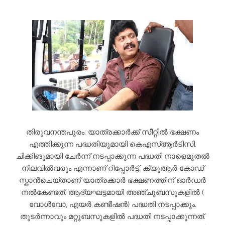
തിരുവനന്തപുരം: യാത്രക്കാർക്ക് സീറ്റിൽ ഭക്ഷണം
എത്തിക്കുന്ന പദ്ധതിയുമായി കെഎസ്ആർടിസി.
ചിക്കിങുമായി ചേർന്ന് നടപ്പാക്കുന്ന പദ്ധതി നാളെമുതൽ
നിലവിൽവരും എന്നാണ് റിപ്പോർട്ട്. ക്യൂആർ കോഡ്
സ്കാൻചെയ്താണ് യാത്രക്കാർ ഭക്ഷണത്തിന് ഓർഡർ
നൽകേണ്ടത്. ആദ്യഘട്ടമായി അഞ്ചുബസുകളിൽ (
വോൾവോ, എയർ കണ്ടീഷൻ) പദ്ധതി നടപ്പാക്കും.
തുടർന്നാവും മറ്റുബസുകളിൽ പദ്ധതി നടപ്പാക്കുന്നത്.