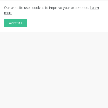
Our website uses cookies to improve your experience.
Learn
more
Malayalam News Portal
Accept !
Copyright ©
2026
Koorachundu Varthakal
Home
CONTACT