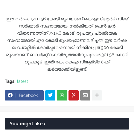
ഈ വർഷം 1,201.56 കോടി രൂപയാണ് കെഎസ്ആർടിസിക്ക്
സർക്കാർ സഹായമായി നൽകിയത്. പെൻഷൻ
വിതരണത്തിന് 731.56 കോടി രൂപയും പ്രത്യേക
സഹായമായി 470 കോടി രൂപയുമാണ് ലഭിച്ചത്. ഈ വർഷം
ബഡ്ജറ്റിൽ കോർപ്പറേഷനായി നീക്കിവച്ചത് 900 കോടി
രൂപയാണ്. ബഡ്ജറ്റ് വകയിരുത്തലിനുപുറമെ 301.56 കോടി
രൂപകൂടി ഇതിനകം കെഎസ്ആർടിസിക്ക്
ലഭ്യമാക്കിയിട്ടുണ്ട്.
Tags:
latest
Facebook
You might like