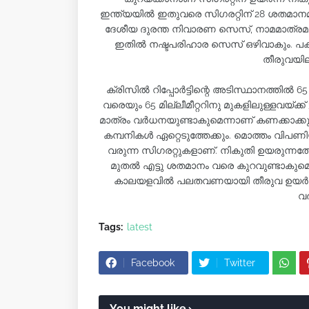
ഇന്ത്യയിൽ ഇതുവരെ സിഗരറ്റിന് 28 ശതമാനമാ
ദേശീയ ദുരന്ത നിവാരണ സെസ്, നാമമാത്രമ
ഇതിൽ നഷ്ടപരിഹാര സെസ് ഒഴിവാകും. പക
തീരുവയി
ക്രിസിൽ റിപ്പോർട്ടിന്റെ അടിസ്ഥാനത്തിൽ 65 
വരെയും 65 മില്ലീമീറ്ററിനു മുകളിലുള്ളവയ
മാത്രം വർധനയുണ്ടാകുമെന്നാണ് കണക്കാക്
കമ്പനികൾ ഏറ്റെടുത്തേക്കും. മൊത്തം വിപണ
വരുന്ന സിഗരറ്റുകളാണ്. നികുതി ഉയരുന്
മുതൽ എട്ടു ശതമാനം വരെ കുറവുണ്ടാകുമെന്
കാലയളവിൽ പലതവണയായി തീരുവ ഉയർത്ത
വർ
Tags:
latest
Facebook
Twitter
You might like