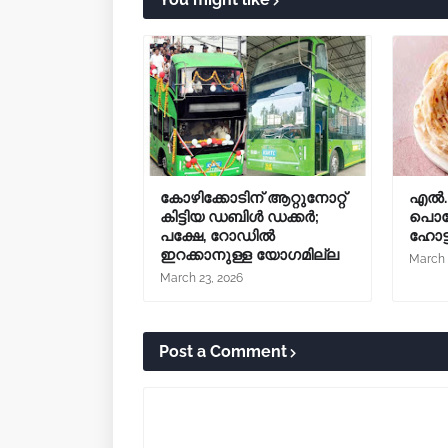
കോഴിക്കോടിന് ആറ്റുനോറ്റ്
എൽ.പ
കിട്ടിയ ഡബിൾ ഡക്കർ;
പൊറോ
പക്ഷേ, റോഡിൽ
ഹോട
ഇറക്കാനുള്ള യോഗമില്ല
March 
March 23, 2026
Post a Comment