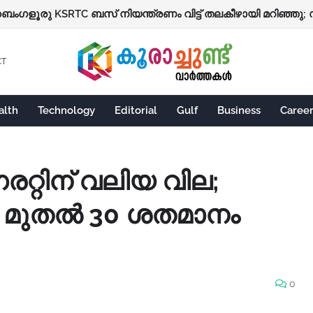
കോളെജുകൾ ഒഴികെ വിദ്യാഭ്യാസ സ്ഥാപനങ്ങൾക്ക് നാളെ
CT
alth
Technology
Editorial
Gulf
Business
Caree
്റിന് വലിയ വില;
15 മുതൽ 30 ശതമാനം
0