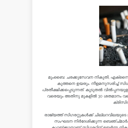
മുംബൈ: ചരക്കുസേവന നികുതി, എക്സൈസ്
കുത്തനെ ഉയരും. നീളമനുസരിച്ച് സ
പ്രതീക്ഷിക്കപ്പെടുന്നത്. കൂടുതൽ വിൽപ്പനയുള
വരെയും അതിനു മുകളിൽ 30 ശതമാനം വര
ക്രിസിൽ 
രാജ്യത്ത് സിഗരറ്റുകൾക്ക് ചില്ലറവിലയു
സംഘടന നിർദേശിക്കുന്ന ബെഞ്ച്മാർ
കുറയ്ക്കാനാണ് സിഗരറ്റിന് ഉയർന്ന 