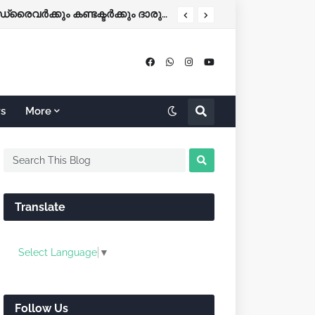
 (ശനി) അവധി
കോഴിക്കോട്-ബെംഗളൂരു KSRTC ബസ് നിയന്ത്രണം വിട്ട് തലകീഴായി മറിഞ്ഞു; ഡ്രൈവർക്കും കണ്ടക്ടർക്കും ദാരുണാന്ത്യം
rs
More
Translate
Select Language
▼
Follow Us