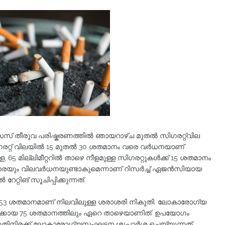
 തീരുവ പരിഷ്കരണത്തിൽ ഞായറാഴ്ച മുതൽ സിഗരറ്റ്‌വില
ിഗരറ്റ് വിലയിൽ 15 മുതൽ 30 ശതമാനം വരെ വർധനയാണ്
്ള, 65 മില്ലിമീറ്ററിൽ താഴെ നീളമുള്ള സിഗരറ്റുകൾക്ക് 15 ശതമാനം
െയും വിലവർധനയുണ്ടാകുമെന്നാണ് റിസർച്ച് ഏജൻസിയായ
റേറ്റിങ് സൂചിപ്പിക്കുന്നത്.
ടെ 53 ശതമാനമാണ് നിലവിലുള്ള ശരാശരി നികുതി. ലോകാരോഗ്യ
ക്കായ 75 ശതമാനത്തിലും ഏറെ താഴെയാണിത്. ഉപയോഗം
നികുതിനിരക്ക് ലോകാരോഗ്യസംഘടന ശുപാർശ ചെയ്യുന്നത്.