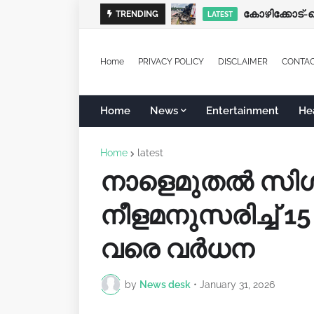
പ്രൊഫഷണൽ 
TRENDING
LATEST
LATEST
Home
PRIVACY POLICY
DISCLAIMER
CONTA
Home
News
Entertainment
He
Home
latest
നാളെമുതൽ സിഗരറ
നീളമനുസരിച്ച് 
വരെ വർധന
by
News desk
•
January 31, 2026