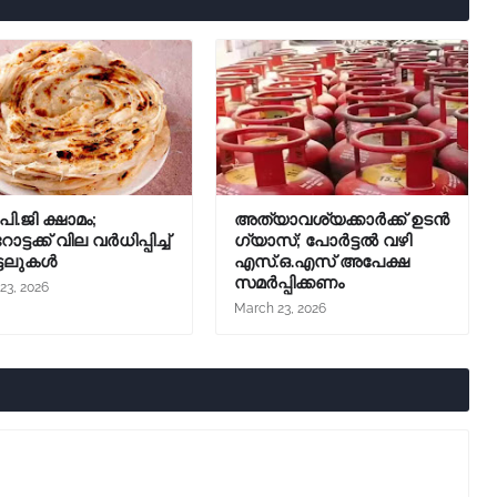
ി.ജി ക്ഷാമം;
അത്യാവശ്യക്കാർക്ക് ഉടൻ
ട്ടക്ക് വില വർധിപ്പിച്ച്
ഗ്യാസ്; പോർട്ടൽ വഴി
്ടലുകൾ
എസ്.ഒ.എസ് അപേക്ഷ
സമർപ്പിക്കണം
23, 2026
March 23, 2026