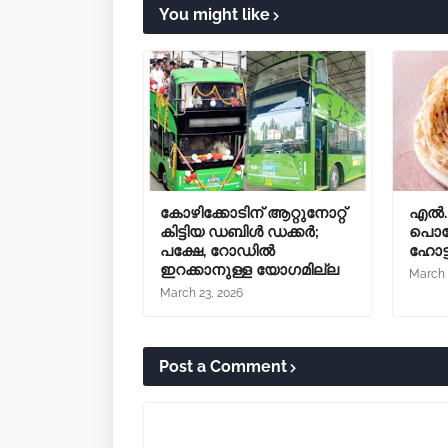
You might like
കോഴിക്കോടിന് ആറ്റുനോറ്റ്
എൽ.പ
കിട്ടിയ ഡബിൾ ഡക്കർ;
പൊറോ
പക്ഷേ, റോഡിൽ
ഹോട
ഇറക്കാനുള്ള യോഗമില്ല
March 
March 23, 2026
Post a Comment