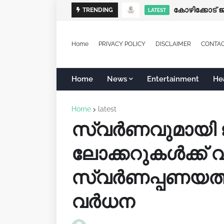
കോഴിക്കോട് ജ
കക്കയം ഡാമിന
TRENDING
LATEST
LATEST
Home
PRIVACY POLICY
DISCLAIMER
CONTA
Home
News
Entertainment
He
Home
latest
സ്വർണവുമായി ജന
ലോക്കറുകൾക്ക്
സ്വർണപ്പണയത്
വർധന