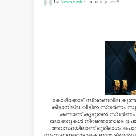
by
News desk
•
January 31, 2026
കോഴിക്കോട്: സ്വർണവില കുത
കിട്ടാനില്ല. വീട്ടിൽ സ്വർണം സ
കണ്ടാണ് കൂടുതൽ സ്വർണം ക
ലോക്കറുകൾ നിറഞ്ഞതോടെ ഉപഭോ
അവസ്ഥയിലാണ് ഭൂരിഭാഗം പൊ
സംസ്ഥാനമൊട്ടാകെ ഇതേ ട്രെൻഡാണെ