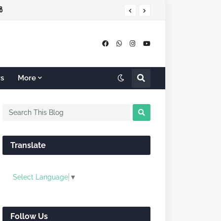
്‍
rs
More
Translate
Select Language
▼
Follow Us