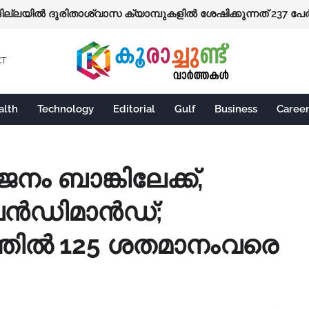
ില്ലയില്‍ ദുരിതാശ്വാസ ക്യാമ്പുകളില്‍ ശേഷിക്കുന്നത് 237 പേര
്റെ ഷട്ടറുകള്‍ അടച്ചു
CT
alth
Technology
Editorial
Gulf
Business
Caree
ം ബാങ്കിലേക്ക്,
 വൻഡിമാൻഡ്;
തിൽ 125 ശതമാനംവരെ