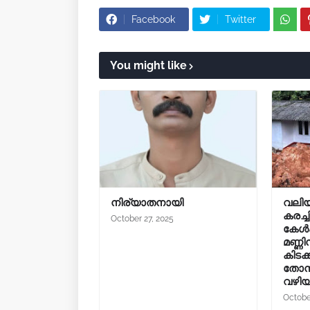
Facebook
Twitter
You might like
നിര്യാതനായി
വലിയ
കരച്ച
October 27, 2025
കേൾക്
മണ്ണ
കിടക
തോന്
വഴിയ
Octobe