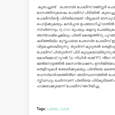
കൂരാച്ചുണ്ട് : പേരാമ്പ്ര പോലീസ് രജിസ്റ്റർ
മാസത്തിനുശേഷം പോലീസ് പിടിയിൽ. കൂരാച്ചു
പോലീസിന്റെ പിടിയിലായത്. വീട്ടുകാർ ബന്ധുവ
പൊട്ടിക്കുകയും കമ്പിപ്പാര ഉപയോഗിച്ച് വാതിൽ
സ്വർണവും 25,000 രൂപയും കളവു ചെയ്യുകയാ
അന്വേഷിച്ചെങ്കിലും പ്രതി കേരളത്തിനു പുറത
കഴിഞ്ഞില്ല. മുസ്തഫയെ പേരാമ്പ്ര പോലീസ് ഈ 
വിട്ടയച്ചതായിരുന്നു. തുടർന്ന് കൂടുതൽ തെളി
പോലീസ് പിന്തുടർന്ന് പിടി കൂടുകയായിരുന്നു
കോഴിക്കോട് റൂറൽ Sp നിധിൻ രാജ് IPS ൻ്റെ നി
മേൽനോട്ടത്തിൽ കേസന്വേഷണം ഊർജിതമാക്ക
തെളിവുകൾ ശേഖരിക്കുകയും പ്രതിയെ കണ്ടെത്ത
രഹസ്യവിവരത്തിൻ്റെ അടിസ്ഥാനത്തിൽ പേരാമ്
സ്ക്വാഡും ചേർന്നാണ് പ്രതിയെ പിടികൂടി
ഹാജരാക്കുമെന്ന് പോലീസ് അറിയിച്ചു..
Tags:
Latest
Local