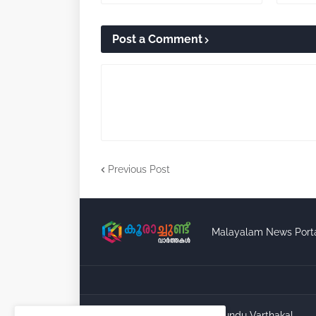
Post a Comment
Previous Post
Malayalam News Port
Copyright ©
2026
Koorachundu Varthakal