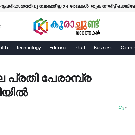
നഷ്ടപരിഹാരത്തിനു വേണ്ടത് ഈ 4 രേഖകൾ; തുക നേരിട്ട് ബാങ്കിലേക
CT
alth
Technology
Editorial
Gulf
Business
Caree
പ്രതി പേരാമ്പ്ര
ടിയിൽ
0