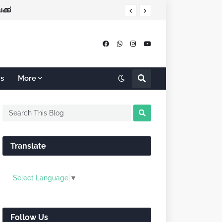
്ക്
rs
More
Translate
Select Language
▼
Follow Us