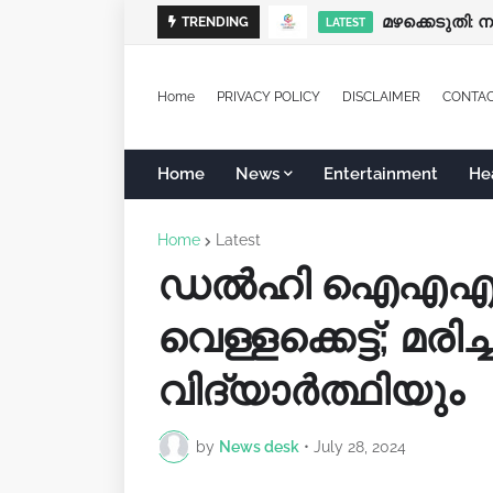
മഴക്കെടുതി: 
TRENDING
LATEST
Home
PRIVACY POLICY
DISCLAIMER
CONTA
Home
News
Entertainment
He
Home
Latest
ഡൽഹി ഐഎഎസ് 
വെള്ളക്കെട്ട്; മര
വിദ്യാര്‍ത്ഥിയും
by
News desk
•
July 28, 2024