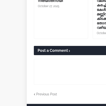
നിര്യാതനായി
വലിയ
കരച്ച
October 27, 2025
കേൾക്
മണ്ണ
കിടക
തോന്
വഴിയ
Octobe
Post a Comment
Previous Post