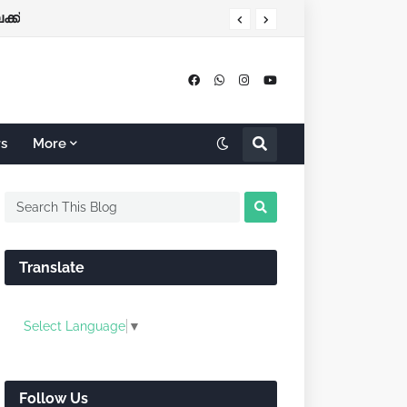
്ക്
rs
More
Translate
Select Language
▼
Follow Us