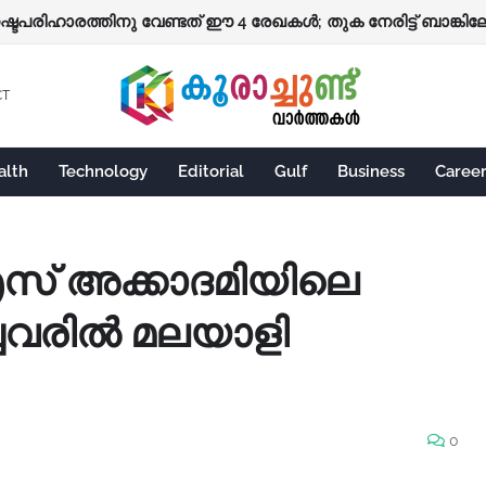
നഷ്ടപരിഹാരത്തിനു വേണ്ടത് ഈ 4 രേഖകൾ; തുക നേരിട്ട് ബാങ്കിലേക
CT
alth
Technology
Editorial
Gulf
Business
Caree
അക്കാദമിയിലെ
ിച്ചവരിൽ മലയാളി
0