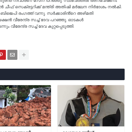
േശീയ ദുരന്ത നിവാരണ സേന പറഞ്ഞു. സംഭവത്തിൽ അന്വേഷണം
കാൻ ചീഫ് സെക്രട്ടറിക്ക് മന്ത്രി അതിഷി മർലേന നിർദേശം നൽകി.
ിജെപി രംഗത്ത് വന്നു. സർക്കാരിൻ്റെ അഴിമതി
ഷൻ വീരേന്ദ്ര സച്ച് ദേവ പറഞ്ഞു. ഓടകൾ
ം വീരേന്ദ്ര സച്ച് ദേവ കുറ്റപ്പെടുത്തി.