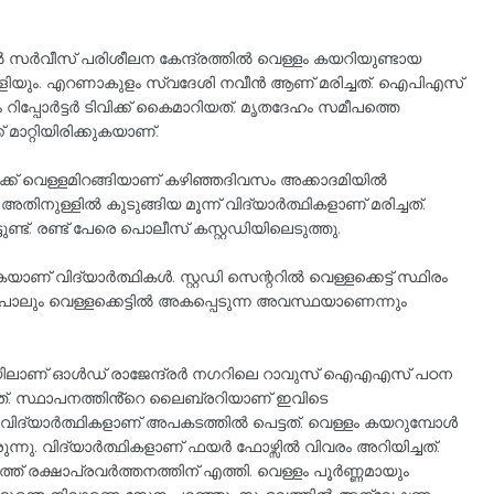
‍ സര്‍വീസ് പരിശീലന കേന്ദ്രത്തില്‍ വെള്ളം കയറിയുണ്ടായ
മലയാളിയും. എറണാകുളം സ്വദേശി നവീന്‍ ആണ് മരിച്ചത്. ഐപിഎസ്
ോര്‍ട്ടര്‍ ടിവിക്ക് കെെമാറിയത്. മൃതദേഹം സമീപത്തെ
മാറ്റിയിരിക്കുകയാണ്.
ക്ക് വെള്ളമിറങ്ങിയാണ് കഴിഞ്ഞദിവസം അക്കാദമിയില്‍
ിനുള്ളിൽ കുടുങ്ങിയ മൂന്ന് വിദ്യാർത്ഥികളാണ് മരിച്ചത്.
്. രണ്ട് പേരെ പൊലീസ് കസ്റ്റഡിയിലെടുത്തു.
 വിദ്യാർത്ഥികള്‍. സ്റ്റഡി സെന്ററിൽ വെള്ളക്കെട്ട് സ്ഥിരം
ോലും വെള്ളക്കെട്ടിൽ അകപ്പെടുന്ന അവസ്ഥയാണെന്നും
ിലാണ് ഓൾഡ് രാജേന്ദ്രർ നഗറിലെ റാവുസ് ഐഎഎസ് പഠന
ിയത്. സ്ഥാപനത്തിൻ്റെ ലൈബ്രറിയാണ് ഇവിടെ
യ വിദ്യാർത്ഥികളാണ് അപകടത്തിൽ പെട്ടത്. വെള്ളം കയറുമ്പോൾ
ുന്നു. വിദ്യാർത്ഥികളാണ് ഫയർ ഫോഴ്സിൽ വിവരം അറിയിച്ചത്.
 രക്ഷാപ്രവർത്തനത്തിന് എത്തി. വെള്ളം പൂർണ്ണമായും