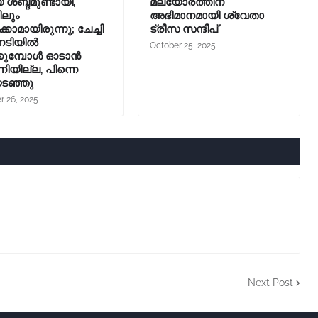
 ശബ്ദമുണ്ടായി,
മലയോരത്തിന്
ിലും
അഭിമാനമായി ശ്വേതാ
കാമായിരുന്നു; ചേച്ചി
ട്രീസ സന്ദീപ്
ിനടിയിൽ
October 25, 2025
്കുമ്പോൾ ഓടാൻ
നിയില്ല, പിന്നെ
ടഞ്ഞു
r 26, 2025
Next Post