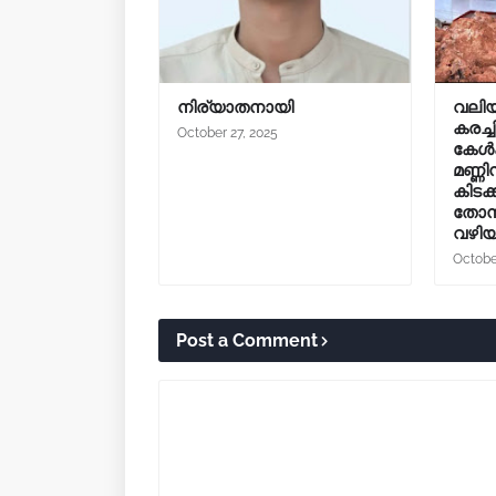
നിര്യാതനായി
വലിയ
കരച്ച
October 27, 2025
കേൾക്
മണ്ണ
കിടക
തോന്
വഴിയ
Octobe
Post a Comment