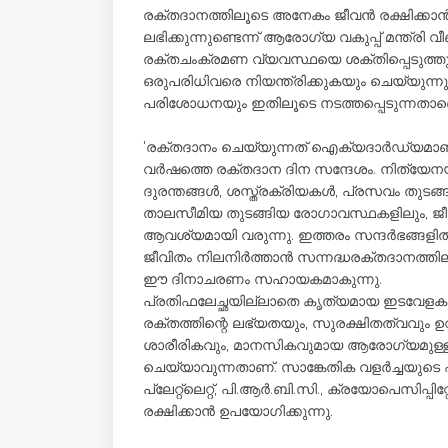
രക്തദാനത്തിലൂടെ അനേകം ജീവൻ രക്ഷിക്കാ
ലഭിക്കുന്നുണ്ടെന്ന് ആരോഗ്യ വകുപ്പ് മന്ത്ര
രക്തചംക്രമണ വ്യവസ്ഥയെ ശക്തിപ്പെടുത്ത
ഒരുപരിധിവരെ നിയന്ത്രിക്കുകയും ചെയ്യുന്ന
പരിശോധനയും ഇതിലൂടെ നടത്തപ്പെടുന്നതാണെന്
'രക്തദാനം ചെയ്യുന്നത് ഐക്യദാർഡ്യമാണ്. 
വർഷത്തെ രക്തദാന ദിന സന്ദേശം. നിത്യേനയ
ദുരന്തങ്ങൾ, ശസ്ത്രക്രിയകൾ, പ്രസവം തുടങ്
താലസീമിയ തുടങ്ങിയ രോഗാവസ്ഥകളിലും, ജീ
ആവശ്യമായി വരുന്നു. ഇത്തരം സന്ദർഭങ്ങ
ജീവിതം നിലനിർത്താൻ സന്നദ്ധരക്തദാനത്തില
ഈ ദിനാചരണം സഹായകമാകുന്നു.
പ്രതിഫലേച്ഛയില്ലാതെ കൃത്യമായ ഇടവേളകളി
രക്തത്തിന്റെ ലഭ്യതയും, സുരക്ഷിതത്വവും ഉറ
ശാരീരികവും, മാനസികവുമായ ആരോഗ്യമുള്ള 
ചെയ്യാവുന്നതാണ്. സാങ്കേതിക വളർച്ചയുടെ ഫ
പ്ലേറ്റ്ലെറ്റ്, പി.ആർ.ബി.സി., ക്രയോപെസിപ്പി
രക്ഷിക്കാൻ ഉപയോഗിക്കുന്നു.