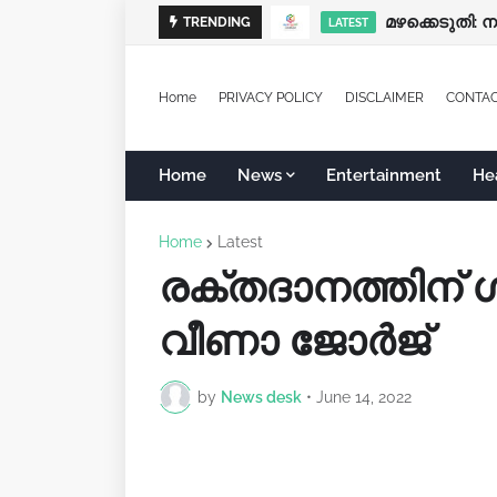
മഴക്കെടുതി: 
പ്രത്യേക ശ്ര
TRENDING
LATEST
LATEST
Home
PRIVACY POLICY
DISCLAIMER
CONTA
Home
News
Entertainment
He
Home
Latest
രക്തദാനത്തിന് ഗ
വീണാ ജോർജ്
by
News desk
•
June 14, 2022