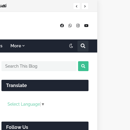
ക്ക്
rs
More
Translate
Select Language
▼
Follow Us