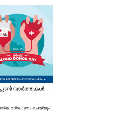
ോർജ് ഉദ്ഘാടനം ചെയ്യും*