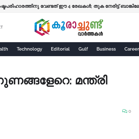
നഷ്ടപരിഹാരത്തിനു വേണ്ടത് ഈ 4 രേഖകൾ; തുക നേരിട്ട് ബാങ്കിലേ
ദ്ധക്ക്
CT
alth
Technology
Editorial
Gulf
Business
Caree
ുണങ്ങളേറെ: മന്ത്രി
0