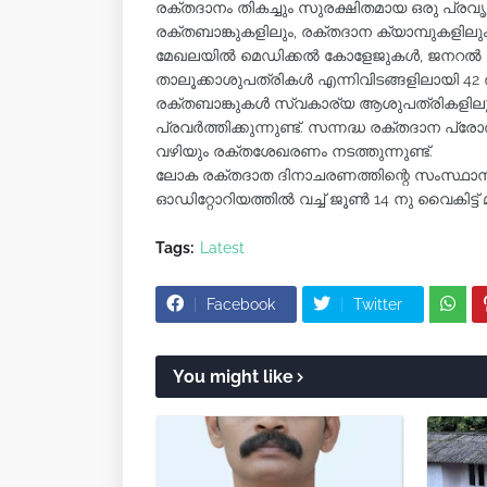
രക്തദാനം തികച്ചും സുരക്ഷിതമായ ഒരു പ്രവൃ
രക്തബാങ്കുകളിലും, രക്തദാന ക്യാമ്പുകളില
മേഖലയിൽ മെഡിക്കൽ കോളേജുകൾ, ജനറൽ ആശു
താലൂക്കാശുപത്രികൾ എന്നിവിടങ്ങളിലായി 42 രക
രക്തബാങ്കുകൾ സ്വകാര്യ ആശുപത്രികളില
പ്രവർത്തിക്കുന്നുണ്ട്. സന്നദ്ധ രക്തദാന പ്
വഴിയും രക്തശേഖരണം നടത്തുന്നുണ്ട്.
ലോക രക്തദാത ദിനാചരണത്തിന്റെ സംസ്ഥാനത
ഓഡിറ്റോറിയത്തിൽ വച്ച് ജൂൺ 14 നു വൈകിട്ട്
Tags:
Latest
Facebook
Twitter
You might like