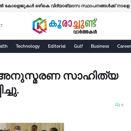
ോളെജുകൾ ഒഴികെ വിദ്യാഭ്യാസ സ്ഥാപനങ്ങൾക്ക് നാളെ 
്‍ മതി... ടിക്കറ്റ് റെഡി!; കെ.എസ്.ആര്‍.ടി.സിയില്‍ എ.ഐ. വാട്സ്ആപ
CT
alth
Technology
Editorial
Gulf
Business
Caree
ചർ അനുസ്മരണ സാഹിത്യ
്ചു.
0