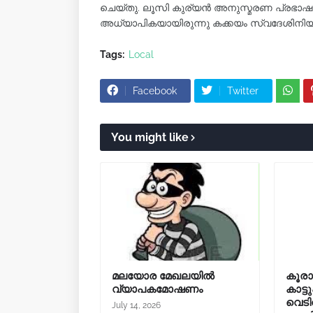
ചെയ്തു. ലൂസി കുര്യൻ അനുസ്മരണ പ്രഭാഷണ
അധ്യാപികയായിരുന്നു കക്കയം സ്വദേശിനിയാ
Tags:
Local
Facebook
Twitter
You might like
മലയോര മേഖലയിൽ
കൂരാച
വ്യാപകമോഷണം
കാട്ട
വെടി
July 14, 2026