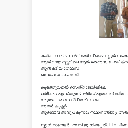
കല്ലാനോട് സെൻറ് മേരീസ് ഹൈസ്കൂൾ സംഘടിപ
ആതിഥേയ സ്കൂളിലെ ആൻ തെരേസ ഫെലിക്സ
ആൻ മരിയ തോമസ്
ഒന്നാം സ്ഥാനം നേടി.
കുളത്തുവയൽ സെൻ്റ് ജോർജിലെ
ശ്രീനഹ എസ്.ആർ.& ക്രിസ് എലൈൻ ബിജോ രണ
മരുതോങ്കര സെൻ്റ് മേരീസിലെ
അമൽ കൃഷ്ണ&
ആർജ്ജവ് അനൂപ് മൂന്നാം സ്ഥാനത്തിനും അർ
സ്കൂൾ മാനേജർ ഫാ.ബിജു നിരപ്പേൽ, PTA പ്ര