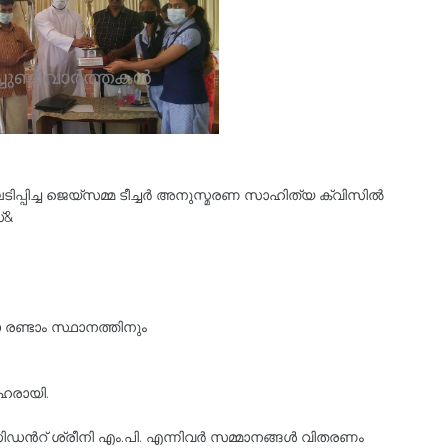
്പിച്ച ജെയ്സമ്മ ടീച്ചർ അനുസ്മരണ സാഹിത്യ ക്വിസിൽ
്&
്ടാം സ്ഥാനത്തിനും
ഹരായി.
സിഡൻറ് ശ്രീനി എം.പി. എന്നിവർ സമ്മാനങ്ങൾ വിതരണം