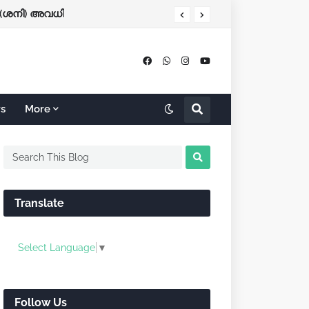
(ശനി) അവധി
്പ് ടിക്കറ്റിംഗ് ഇന്ന് മുതല്‍
rs
More
Translate
Select Language
▼
Follow Us