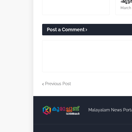
ഷൂട്
March 
Post a Comment
Previous Post
Malayalam News Port