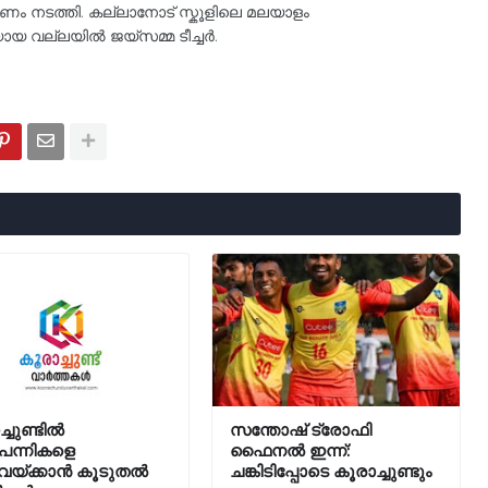
ം നടത്തി. കല്ലാനോട് സ്കൂളിലെ മലയാളം
യ വല്ലയിൽ ജയ്സമ്മ ടീച്ചർ.
്ചുണ്ടിൽ
സന്തോഷ് ട്രോഫി
ുപന്നികളെ
ഫൈനൽ ഇന്ന്:
വയ്ക്കാൻ കൂടുതൽ
ചങ്കിടിപ്പോടെ കൂരാച്ചുണ്ടും