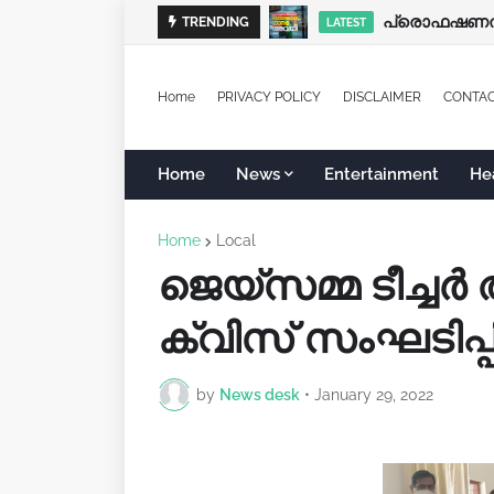
പ്രൊഫഷണൽ ക
ഹായ്' അയച്ചാല
TRENDING
LATEST
LATEST
Home
PRIVACY POLICY
DISCLAIMER
CONTA
Home
News
Entertainment
He
Home
Local
ജെയ്സമ്മ ടീച്
ക്വിസ് സംഘടിപ്പിച
by
News desk
•
January 29, 2022