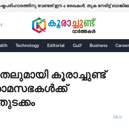
നഷ്ടപരിഹാരത്തിനു വേണ്ടത് ഈ 4 രേഖകൾ; തുക നേരിട്ട് ബാങ്കിലേക
CT
alth
Technology
Editorial
Gulf
Business
Caree
ുമായി കൂരാച്ചുണ്ട്
്രാമസഭകൾക്ക്
ടക്കം
0