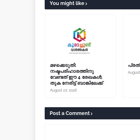
You might like
മഴക്കെടുതി:
പ്രത്
നഷ്ടപരിഹാരത്തിനു
August
വേണ്ടത് ഈ 4 രേഖകൾ;
തുക നേരിട്ട് ബാങ്കിലേക്ക്
August 07, 2026
Post a Comment