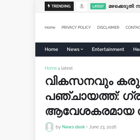
മഴക്കെടുതി: 
TRENDING
LATEST
Home
PRIVACY POLICY
DISCLAIMER
CONTA
Home
News
Entertainment
He
Home
latest
വികസനവും കരുതല
പഞ്ചായത്ത്‌: ഗ
ആവേശകരമായ തു
by
News desk
•
June 23, 2026