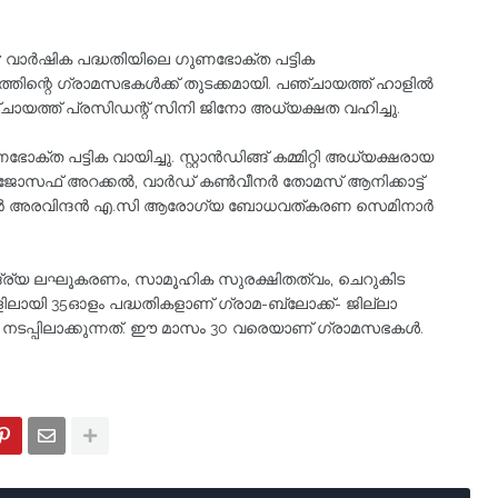
7 വാർഷിക പദ്ധതിയിലെ ഗുണഭോക്ത പട്ടിക
യത്തിന്റെ ഗ്രാമസഭകൾക്ക് തുടക്കമായി. പഞ്ചായത്ത്‌ ഹാളിൽ
യത്ത്‌ പ്രസിഡന്റ് സിനി ജിനോ അധ്യക്ഷത വഹിച്ചു.
ോക്ത പട്ടിക വായിച്ചു. സ്റ്റാൻഡിങ്ങ് കമ്മിറ്റി അധ്യക്ഷരായ
 ജോസഫ് അറക്കൽ, വാർഡ് കൺവീനർ തോമസ് ആനിക്കാട്ട്
പെക്ടർ അരവിന്ദൻ എ.സി ആരോഗ്യ ബോധവത്കരണ സെമിനാർ
ിദ്ര്യ ലഘൂകരണം, സാമൂഹിക സുരക്ഷിതത്വം, ചെറുകിട
ായി 35ഓളം പദ്ധതികളാണ് ഗ്രാമ-ബ്ലോക്ക്- ജില്ലാ
നടപ്പിലാക്കുന്നത്. ഈ മാസം 30 വരെയാണ് ഗ്രാമസഭകൾ.