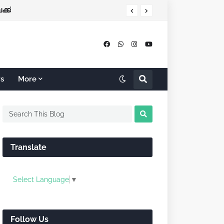
്ക്
rs
More
Translate
Select Language
▼
Follow Us