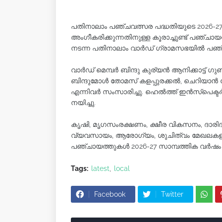
പതിനാലാം പഞ്ചവത്സര പദ്ധതിയുടെ 2026-2
അംഗീകരിക്കുന്നതിനുള്ള കൂരാച്ചുണ്ട് പഞ്ചാ
നടന്ന പതിനാലാം വാർഡ് ഗ്രാമസഭയിൽ പഞ്ചാ
വാർഡ് മെമ്പർ ബിന്ദു കുര്യൻ ആനിക്കാട്ട് ഗുണഭ
ബിന്ദുമോൾ തോമസ് കളപ്പുരക്കൽ, ചെറിയാൻ
എന്നിവർ സംസാരിച്ചു. ഹെൽത്ത്‌ ഇൻസ്‌
നയിച്ചു.
കൃഷി, മൃഗസംരക്ഷണം, ക്ഷീര വികസനം, ദാര
വ്യവസായം, ആരോഗ്യം, ശുചിത്വം മേഖലകളില
പഞ്ചായത്തുകൾ 2026-27 സാമ്പത്തിക വർഷം 
Tags:
latest
local
Facebook
Twitter