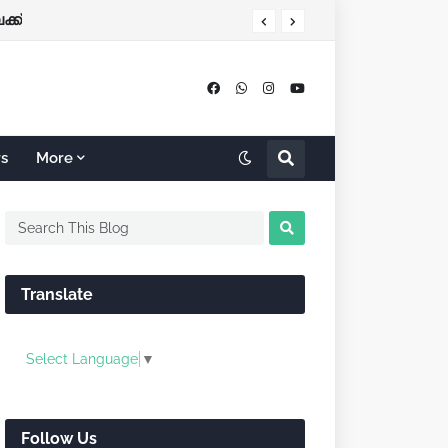
്ക്
rs
More
Translate
Select Language
▼
Follow Us