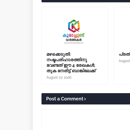
മഴക്കെടുതി:
പ്രത്
നഷ്ടപരിഹാരത്തിനു
August
വേണ്ടത് ഈ 4 രേഖകൾ;
തുക നേരിട്ട് ബാങ്കിലേക്ക്
August 07, 2026
Post a Comment