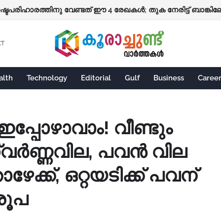
നഷ്ടപരിഹാരത്തിനു വേണ്ടത് ഈ 4 രേഖകൾ; തുക നേരിട്ട് ബാങ്കിലേക
ദ്ധക്ക്
CT
alth
Technology
Editorial
Gulf
Business
Caree
ഇപ്പോഴാവാം! വീണ്ടും
്വർണ്ണവില, പവൻ വില
ഴേക്ക്, ഒറ്റയടിക്ക് പവന്
രൂപ