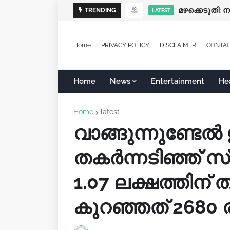
മഴക്കെടുതി: 
പ്രത്യേക ശ്ര
TRENDING
LATEST
LATEST
Home
PRIVACY POLICY
DISCLAIMER
CONTA
Home
News
Entertainment
He
Home
latest
വാങ്ങുന്നുണ്ടേൽ 
തകർന്നടിഞ്ഞ് സ
1.07 ലക്ഷത്തിന് താ
കുറഞ്ഞത് 2680 