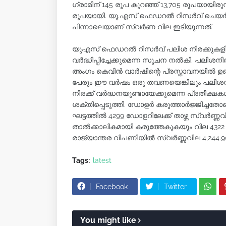
ഗ്രാമിന് 145 രൂപ കുറഞ്ഞ് 13,705 രൂപയായിരുന്ന
രൂപയായി. യു.എസ് ഫെഡറല്‍ റിസര്‍വ് ചെയര്‍
പിന്നാലെയാണ് സ്വര്‍ണ വില ഇടിയുന്നത്.
യുഎസ് ഫെഡറല്‍ റിസര്‍വ് പലിശ നിരക്കുകളിൽ 
വർദ്ധിപ്പിച്ചേക്കുമെന്ന സൂചന നൽകി. പലിശ
അംഗം കെവിൻ വാർഷിന്റെ പ്രസ്താവനയിൽ ഉ
പേരും ഈ വർഷം ഒരു തവണയെങ്കിലും പലിശനിര
നിരക്ക് വർദ്ധനയുണ്ടായേക്കുമെന്ന പ്രതീ
ശക്തിപ്പെടുത്തി. ഡോളർ കരുത്താർജ്ജിച്ചതോ
ഘട്ടത്തിൽ 4299 ഡോളറിലേക്ക് താഴ്ന്ന സ്വർണ്
താൽക്കാലികമായി കരുത്തേകുകയും വില 432
രാജ്യാന്തര വിപണിയിൽ സ്വർണ്ണവില 4,244.9
Tags:
latest
Facebook
Twitter
You might like