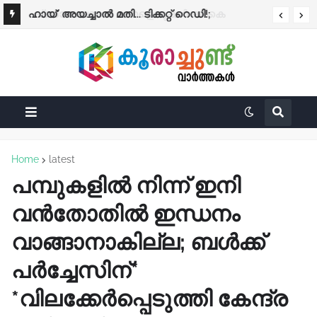
ഹായ്' അയച്ചാല്‍ മതി... ടിക്കറ്റ് റെഡി!;
കെ.എസ്.ആര്‍.ടി.സിയില്‍ എ.ഐ. വാട്സ്ആപ്പ്
ടിക്കറ്റിംഗ് ഇന്ന് മുതല്‍
Home
latest
പമ്പുകളിൽ നിന്ന് ഇനി
വൻതോതിൽ ഇന്ധനം
വാങ്ങാനാകില്ല; ബൾക്ക്
പർച്ചേസിന്*
*വിലക്കേർപ്പെടുത്തി കേന്ദ്ര