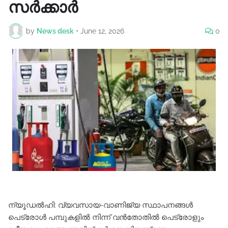
സർക്കാർ
by
News desk
•
June 12, 2026
0
ന്യൂഡൽഹി: വ്യവസായ-വാണിജ്യ സ്ഥാപനങ്ങൾ
പെട്രോൾ പമ്പുകളിൽ നിന്ന് വൻതോതിൽ പെട്രോളും