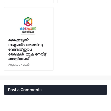
മഴക്കെടുതി:
നഷ്ടപരിഹാരത്തിനു
വേണ്ടത് ഈ 4
രേഖകൾ; തുക നേരിട്ട്
ബാങ്കിലേക്ക്
August 07, 2026
Post a Comment