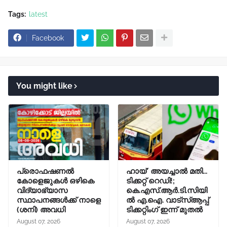
Tags:
latest
Facebook
You might like
പ്രൊഫഷണൽ
ഹായ്' അയച്ചാല്‍ മതി...
കോളെജുകൾ ഒഴികെ
ടിക്കറ്റ് റെഡി!;
വിദ്യാഭ്യാസ
കെ.എസ്.ആര്‍.ടി.സിയി
സ്ഥാപനങ്ങൾക്ക് നാളെ
ല്‍ എ.ഐ. വാട്സ്ആപ്പ്
(ശനി) അവധി
ടിക്കറ്റിംഗ് ഇന്ന് മുതല്‍
August 07, 2026
August 07, 2026