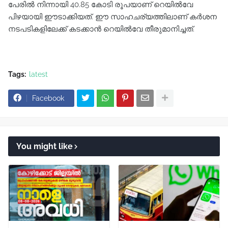
പേരിൽ നിന്നായി 40.85 കോടി രൂപയാണ് റെയിൽവേ
പിഴയായി ഈടാക്കിയത്. ഈ സാഹചര്യത്തിലാണ് കർശന
നടപടികളിലേക്ക് കടക്കാൻ റെയിൽവേ തീരുമാനിച്ചത്.
Tags:
latest
Facebook
You might like