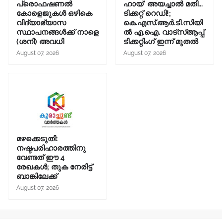
പ്രൊഫഷണൽ
ഹായ്' അയച്ചാല്‍ മതി...
കോളെജുകൾ ഒഴികെ
ടിക്കറ്റ് റെഡി!;
വിദ്യാഭ്യാസ
കെ.എസ്.ആര്‍.ടി.സിയി
സ്ഥാപനങ്ങൾക്ക് നാളെ
ല്‍ എ.ഐ. വാട്സ്ആപ്പ്
(ശനി) അവധി
ടിക്കറ്റിംഗ് ഇന്ന് മുതല്‍
August 07, 2026
August 07, 2026
മഴക്കെടുതി:
നഷ്ടപരിഹാരത്തിനു
വേണ്ടത് ഈ 4
രേഖകൾ; തുക നേരിട്ട്
ബാങ്കിലേക്ക്
August 07, 2026