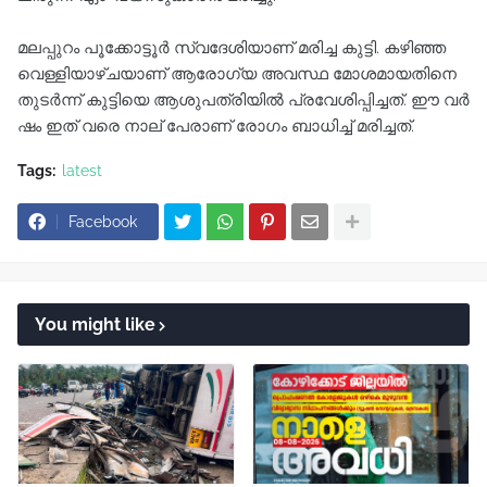
മ​ല​പ്പു​റം പൂ​ക്കോ​ട്ടൂ​ർ സ്വ​ദേ​ശി​യാ​ണ് മ​രി​ച്ച കു​ട്ടി. ക​ഴി​ഞ്ഞ
വെ​ള്ളി​യാ​ഴ്ച​യാ​ണ് ആ​രോ​ഗ്യ അ​വ​സ്ഥ മോ​ശ​മാ​യ​തി​നെ
തു​ട​ർ​ന്ന് കു​ട്ടി​യെ ആ​ശു​പ​ത്രി​യി​ൽ പ്ര​വേ​ശി​പ്പി​ച്ച​ത്. ഈ ​വ​ർ​
ഷം ഇ​ത് വ​രെ നാ​ല് പേ​രാ​ണ് രോ​ഗം ബാ​ധി​ച്ച് മ​രി​ച്ച​ത്.
Tags:
latest
Facebook
You might like