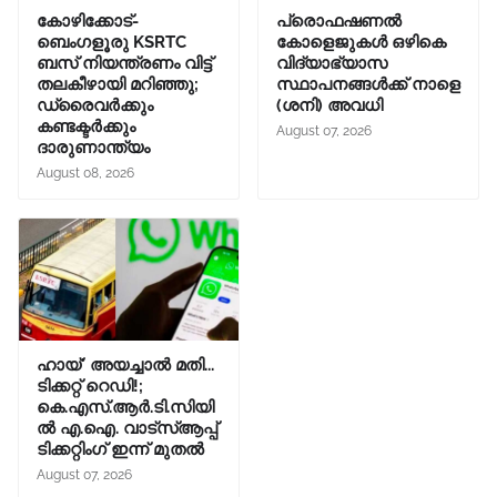
കോഴിക്കോട്-
പ്രൊഫഷണൽ
ബെംഗളൂരു KSRTC
കോളെജുകൾ ഒഴികെ
ബസ് നിയന്ത്രണം വിട്ട്
വിദ്യാഭ്യാസ
തലകീഴായി മറിഞ്ഞു;
സ്ഥാപനങ്ങൾക്ക് നാളെ
ഡ്രൈവർക്കും
(ശനി) അവധി
കണ്ടക്ടർക്കും
August 07, 2026
ദാരുണാന്ത്യം
August 08, 2026
ഹായ്' അയച്ചാല്‍ മതി...
ടിക്കറ്റ് റെഡി!;
കെ.എസ്.ആര്‍.ടി.സിയി
ല്‍ എ.ഐ. വാട്സ്ആപ്പ്
ടിക്കറ്റിംഗ് ഇന്ന് മുതല്‍
August 07, 2026