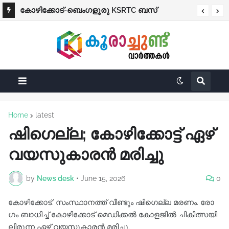
കോഴിക്കോട്-ബെംഗളൂരു KSRTC ബസ്
നിയന്ത്രണം വിട്ട് തലകീഴായി മറിഞ്ഞു;
ഡ്രൈവർക്കും കണ്ടക്ടർക്കും ദാരുണാന്ത്യം
Home
latest
ഷി​ഗെ​ല്ല; കോ​ഴി​ക്കോ​ട്ട് ഏ​ഴ്
വ​യ​സു​കാ​ര​ൻ മ​രി​ച്ചു
by
News desk
•
June 15, 2026
0
കോ​ഴി​ക്കോ​ട്: സം​സ്ഥാ​ന​ത്ത് വീ​ണ്ടും ഷി​ഗെ​ല്ല മ​ര​ണം. രോ​
ഗം ബാ​ധി​ച്ച് കോ​ഴി​ക്കോ​ട് മെ​ഡി​ക്ക​ൽ കോ​ള​ജി​ൽ ചി​കി​ത്സ​യി​
ലി​രു​ന്ന ഏ​ഴ് വ​യ​സു​കാ​ര​ൻ മ​രി​ച്ചു.