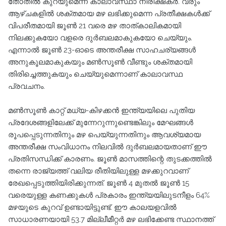
തോതിൽ കുറയുമെന്ന് കാലാവസ്ഥാ നിരീക്ഷകർ. വരും
ആഴ്ചകളിൽ ശക്തമായ മഴ ലഭിക്കുമെന്ന പ്രതീക്ഷകൾക്ക്
വിപരീതമായി ജൂൺ 21 വരെ മഴ താത്കാലികമായി
നിലക്കുകയോ വളരെ ദുർബലമാകുകയോ ചെയ്യും.
എന്നാൽ ജൂൺ 23-ഓടെ അന്തരീക്ഷ സാഹചര്യങ്ങൾ
അനുകൂലമാകുകയും മൺസൂൺ വീണ്ടും ശക്തമായി
തിരിച്ചെത്തുകയും ചെയ്യുമെന്നാണ് കാലാവസ്ഥ
പ്രവചനം.
മൺസൂൺ കാറ്റ് മധ്യ-കിഴക്കൻ ഇന്ത്യയിലെ പുതിയ
പ്രദേശങ്ങളിലേക്ക് മുന്നേറുന്നുണ്ടെങ്കിലും മേഘങ്ങൾ
രൂപപ്പെടുന്നതിനും മഴ പെയ്യുന്നതിനും ആവശ്യമായ
അന്തരീക്ഷ സംവിധാനം നിലവിൽ ദുർബലമായതാണ് ഈ
പ്രതിസന്ധിക്ക് കാരണം. ജൂൺ മാസത്തിന്റെ തുടക്കത്തിൽ
തന്നെ രാജ്യത്ത് വലിയ രീതിയിലുള്ള മഴക്കുറവാണ്
രേഖപ്പെടുത്തിയിരിക്കുന്നത്. ജൂൺ 4 മുതൽ ജൂൺ 15
വരെയുള്ള കണക്കുകൾ പ്രകാരം ഇന്ത്യയിലുടനീളം 64%
മഴയുടെ കുറവ് ഉണ്ടായിട്ടുണ്ട്. ഈ കാലയളവിൽ
സാധാരണയായി 53.7 മില്ലീമീറ്റർ മഴ ലഭിക്കേണ്ട സ്ഥാനത്ത്