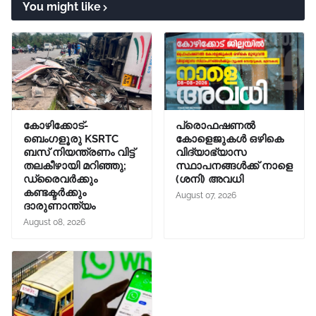
You might like
കോഴിക്കോട്-
പ്രൊഫഷണൽ
ബെംഗളൂരു KSRTC
കോളെജുകൾ ഒഴികെ
ബസ് നിയന്ത്രണം വിട്ട്
വിദ്യാഭ്യാസ
തലകീഴായി മറിഞ്ഞു;
സ്ഥാപനങ്ങൾക്ക് നാളെ
ഡ്രൈവർക്കും
(ശനി) അവധി
കണ്ടക്ടർക്കും
August 07, 2026
ദാരുണാന്ത്യം
August 08, 2026