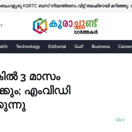
CT
alth
Technology
Editorial
Gulf
Business
Caree
്കിൽ 3 മാസം
കും; എംവിഡി
ുന്നു
0