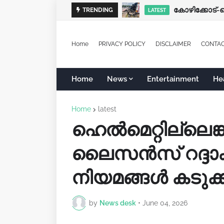
TRENDING
LATEST
Home
PRIVACY POLICY
DISCLAIMER
CONTA
Home
News
Entertainment
He
Home
latest
ഹെൽമെറ്റില്ലെങ
ലൈസൻസ് റദ്ദാക്
നിയമങ്ങൾ കടുക്ക
by
News desk
•
June 04, 2026