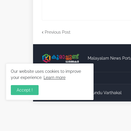
Previous Post
Malayalam News Port
Our website uses cookies to improve
your experience.
Learn more
Accept !
Copyright ©
2026
Koorachundu Varthakal