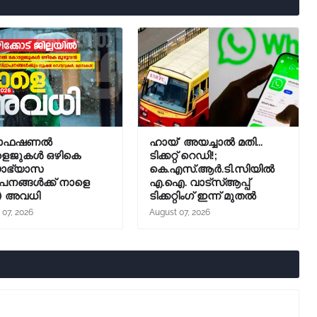
രൊഫഷണൽ
ഹായ്' അയച്ചാല്‍ മതി...
െജുകൾ ഒഴികെ
ടിക്കറ്റ് റെഡി!;
യാഭ്യാസ
കെ.എസ്.ആര്‍.ടി.സിയില്‍
പനങ്ങൾക്ക് നാളെ
എ.ഐ. വാട്സ്ആപ്പ്
) അവധി
ടിക്കറ്റിംഗ് ഇന്ന് മുതല്‍
 07, 2026
August 07, 2026