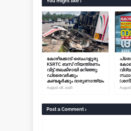
You might like
കോഴിക്കോട്-ബെംഗളൂരു
പ്
KSRTC ബസ് നിയന്ത്രണം
കോള
വിട്ട് തലകീഴായി മറിഞ്ഞു;
വിദ്
ഡ്രൈവർക്കും
സ്ഥാ
കണ്ടക്ടർക്കും ദാരുണാന്ത്യം
(ശനി
August 08, 2026
August
Post a Comment