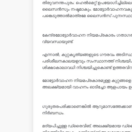
തിരുവനന്തപുരം: ഹെൽമെറ്റ് ഉപയോഗിച്ചില്ലെങ
ലൈസൻസും നഷ്ടമാകും. മോട്ടോർവാഹനവകുപ്പ
പങ്കെടുത്താൽമാത്രമേ ലൈസൻസ് പുനഃസ്ഥാപി
കേന്ദ്രമോട്ടോർവാഹന നിയമപ്രകാരം ഗത
വ്യവസ്ഥയുണ്ട്.
എന്നാൽ, കുറ്റകൃത്യങ്ങളുടെ ഗൗരവം അട
പരിശീലനകാലയളവും സംസ്ഥാനത്ത് നിശ്ചയിച്ചിര
ശിക്ഷാകാലാവധി നിശ്ചയിച്ചുകൊണ്ട് ഉത്തരവിറങ
മോട്ടോർവാഹന നിയമപ്രകാരമുള്ള കുറ്റങ്ങളെ 13 വി
അലക്ഷ്യമായി വാഹനം ഓടിച്ചോ ആളപായം ഉണ്
ഗുരുതരപരിക്കാണെങ്കിൽ ആറുമാസത്തേക്കാണ
നിർബന്ധം.
മദ്യപിച്ചുള്ള ഡ്രൈവിങ്, അലക്ഷ്യമായ ഡ്ര