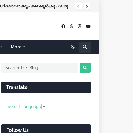
കോഴിക്കോട്-ബെംഗളൂരു KSRTC ബസ് നിയന്ത്രണം വിട്ട് തലകീഴായി മറിഞ്ഞു; ഡ്രൈവർക്കും കണ്ടക്ടർക്കും ദാരുണാന്ത്യം
rs
More
Translate
Select Language
▼
Follow Us