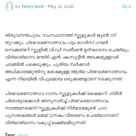
by
News desk
•
May 22, 2026
0
തിരുവനന്തപുരം: സംസ്ഥാനത്ത് സ്കൂളുകൾ ജൂൺ 1ന്
തുറക്കും. പ്രവേശനോത്സവം പട്ടം ഗേൾസ് ഹയർ
സെക്കണ്ടറി സ്കൂളിൽ വി.ഡി സതീശൻ ഉദ്ഘാടനം ചെയ്യും.
വിദ്യാഭ്യാസ മന്ത്രി എൻ. ഷംസുദ്ദീൻ അടക്കമുള്ളവർ
ചടങ്ങിൽ പങ്കെടുക്കും. പുതിയ സർക്കാർ
അധികാരമേറ്റതിനു ശേഷമുള്ള ആദ്യ പ്രവേശനോത്സവം
എന്ന നിലയിൽ വിപുലമായ ഒരുക്കങ്ങളാണ് നടക്കുന്നത്.
പ്രവേശനോത്സവ ഗാനം സ്കൂളുകൾക്ക് കൈമാറി. ഗ്രീൻ
പ്രോട്ടോക്കോൾ അനുസരിച്ച് പ്രവേശനോത്സവം
നടത്തണമെന്ന് സ്കൂളുകൾക്ക് നിർദേശമുണ്ട്. പാഠ
പുസതകങ്ങൾ മെയ് 31നകം വിതരണം ചെയ്യാനാണ്
വിദ്യാഭ്യാസ വകുപ്പ് ലക്ഷ്യമിടുന്നത്.
Tags:
latest