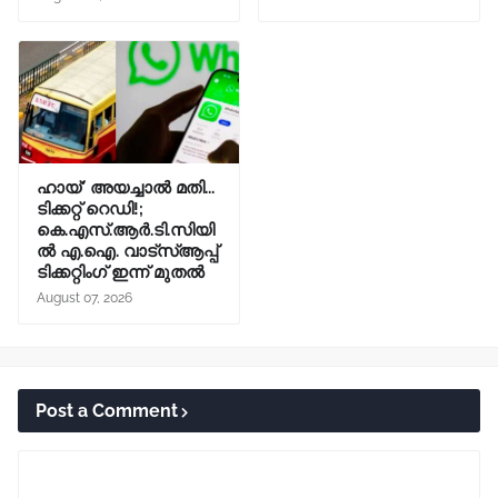
ഹായ്' അയച്ചാല്‍ മതി...
ടിക്കറ്റ് റെഡി!;
കെ.എസ്.ആര്‍.ടി.സിയി
ല്‍ എ.ഐ. വാട്സ്ആപ്പ്
ടിക്കറ്റിംഗ് ഇന്ന് മുതല്‍
August 07, 2026
Post a Comment