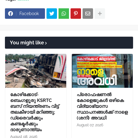
Facebook
You might like
കോഴിക്കോട്-
പ്രൊഫഷണൽ
ബെംഗളൂരു KSRTC
കോളെജുകൾ ഒഴികെ
ബസ് നിയന്ത്രണം വിട്ട്
വിദ്യാഭ്യാസ
തലകീഴായി മറിഞ്ഞു;
സ്ഥാപനങ്ങൾക്ക് നാളെ
ഡ്രൈവർക്കും
(ശനി) അവധി
കണ്ടക്ടർക്കും
August 07, 2026
ദാരുണാന്ത്യം
August 08, 2026