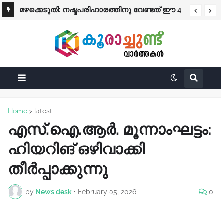
മഴക്കെടുതി: നഷ്ടപരിഹാരത്തിനു വേണ്ടത് ഈ 4
രേഖകൾ; തുക നേരിട്ട് ബാങ്കിലേക്ക്
Home
latest
എസ്.ഐ.ആർ. മൂന്നാംഘട്ടം:
ഹിയറിങ് ഒഴിവാക്കി
തീർപ്പാക്കുന്നു
by
News desk
•
February 05, 2026
0