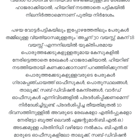
വിദേശ പൗരത്വം നേടിയവർ ഒഴികെയുള്ളവർ രേഖകൾ
ഹാജരാക്കിയാൽ, ഹിയറിങ് നടത്താതെ പട്ടികയിൽ
നിലനിർത്താമെന്നാണ് പുതിയ നിർദേശം.
പഴയ വോട്ടർപട്ടികയിലും ഇപ്പോഴത്തേതിലും പേരുകൾ
തമ്മിലുള്ള വ്യത്യാസമുള്ളതും 'അച്ഛന് 30 വയസ്സ്, മകന് 18
വയസ്സ്'-എന്നനിലയിൽ യുക്തിപരമായ
പൊരുത്തക്കേടുകളുള്ളതുമായ കേസുകളിൽ
നേരിട്ടെത്താതെ രേഖകൾ ഹാജരാക്കിയാൽ, ഹിയറിങ്
നടത്തിയതായി കണക്കാക്കാനാണ് പറഞ്ഞിരിക്കുന്നത്.
പൊരുത്തക്കേടുകളുള്ളവരുടെ പേരുകൾ
ഗ്രാമപ്പഞ്ചായത്ത് ഓഫീസുകൾ, പൊതുസ്ഥലങ്ങൾ,
താലൂക്ക്, സബ്-ഡിവിഷൻ കേന്ദ്രങ്ങൾ, വാർഡ്
ഓഫീസുകൾ എന്നിവിടങ്ങളിൽ പ്രദർശിപ്പിക്കണമെന്ന്
നിർദേശിച്ചിട്ടുണ്ട്. പ്രദർശിപ്പിച്ച തീയതിമുതൽ 10
ദിവസത്തിനുള്ളിൽ അവരുടെ രേഖകളോ എതിർപ്പുകളോ
നേരിട്ടോ ബൂത്ത് ലെവൽ ഏജന്റുമാർ(ബി.എൽ.ഒ.)
അടക്കമുള്ള പ്രതിനിധി വഴിയോ നൽകാം. ബി.എൽ.ഒ
മാരുടെ ഓഫീസുകളിലോ താലൂക്ക്, സബ്-ഡിവിഷൻ