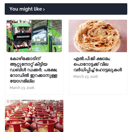
You might like
കോഴിക്കോടിന്
എൽ.പി.ജി ക്ഷാമം;
ആറ്റുനോറ്റ് കിട്ടിയ
പൊറോട്ടക്ക് വില
ഡബിൾ ഡക്കർ; പക്ഷേ,
വർധിപ്പിച്ച് ഹോട്ടലുകൾ
റോഡിൽ ഇറക്കാനുള്ള
March 23, 2026
യോഗമില്ല
March 23, 2026