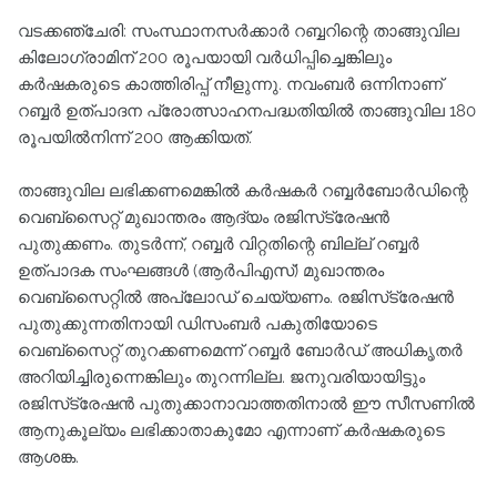
വടക്കഞ്ചേരി: സംസ്ഥാനസർക്കാർ റബ്ബറിന്റെ താങ്ങുവില
കിലോഗ്രാമിന് 200 രൂപയായി വർധിപ്പിച്ചെങ്കിലും
കർഷകരുടെ കാത്തിരിപ്പ് നീളുന്നു. നവംബർ ഒന്നിനാണ്
റബ്ബർ ഉത്പാദന പ്രോത്സാഹനപദ്ധതിയിൽ താങ്ങുവില 180
രൂപയിൽനിന്ന് 200 ആക്കിയത്.
താങ്ങുവില ലഭിക്കണമെങ്കിൽ കർഷകർ റബ്ബർബോർഡിന്റെ
വെബ്സൈറ്റ് മുഖാന്തരം ആദ്യം രജിസ്‌ട്രേഷൻ
പുതുക്കണം. തുടർന്ന്, റബ്ബർ വിറ്റതിന്റെ ബില്ല് റബ്ബർ
ഉത്പാദക സംഘങ്ങൾ (ആർപിഎസ്) മുഖാന്തരം
വെബ്സൈറ്റിൽ അപ്‌ലോഡ് ചെയ്യണം. രജിസ്‌ട്രേഷൻ
പുതുക്കുന്നതിനായി ഡിസംബർ പകുതിയോടെ
വെബ്സൈറ്റ് തുറക്കണമെന്ന് റബ്ബർ ബോർഡ് അധികൃതർ
അറിയിച്ചിരുന്നെങ്കിലും തുറന്നില്ല. ജനുവരിയായിട്ടും
രജിസ്‌ട്രേഷൻ പുതുക്കാനാവാത്തതിനാൽ ഈ സീസണിൽ
ആനുകൂല്യം ലഭിക്കാതാകുമോ എന്നാണ് കർഷകരുടെ
ആശങ്ക.