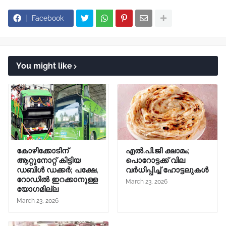
Facebook
You might like
കോഴിക്കോടിന്
എൽ.പി.ജി ക്ഷാമം;
ആറ്റുനോറ്റ് കിട്ടിയ
പൊറോട്ടക്ക് വില
ഡബിൾ ഡക്കർ; പക്ഷേ,
വർധിപ്പിച്ച് ഹോട്ടലുകൾ
റോഡിൽ ഇറക്കാനുള്ള
March 23, 2026
യോഗമില്ല
March 23, 2026