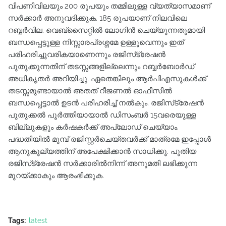
വിപണിവിലയും 200 രൂപയും തമ്മിലുള്ള വ്യത്യാസമാണ്
സർക്കാർ അനുവദിക്കുക. 185 രൂപയാണ് നിലവിലെ
റബ്ബർവില. വെബ്സൈറ്റിൽ ലോഗിൻ ചെയ്യുന്നതുമായി
ബന്ധപ്പെട്ടുള്ള നിസ്സാരപ്രശ്നമേ ഉള്ളൂവെന്നും ഇത്
പരിഹരിച്ചുവരികയാണെന്നും രജിസ്‌ട്രേഷൻ
പുതുക്കുന്നതിന് തടസ്സങ്ങളില്ലെന്നും റബ്ബർബോർഡ്
അധികൃതർ അറിയിച്ചു. ഏതെങ്കിലും ആർപിഎസുകൾക്ക്
തടസ്സമുണ്ടായാൽ അതത് റീജണൽ ഓഫീസിൽ
ബന്ധപ്പെട്ടാൽ ഉടൻ പരിഹരിച്ച് നൽകും. രജിസ്‌ട്രേഷൻ
പുതുക്കൽ പൂർത്തിയായാൽ ഡിസംബർ 15വരെയുള്ള
ബില്ലുകളും കർഷകർക്ക് അപ്‌ലോഡ് ചെയ്യാം.
പദ്ധതിയിൽ മുമ്പ് രജിസ്റ്റർചെയ്തവർക്ക് മാത്രമേ ഇപ്പോൾ
ആനുകൂല്യത്തിന് അപേക്ഷിക്കാൻ സാധിക്കൂ. പുതിയ
രജിസ്‌ട്രേഷൻ സർക്കാരിൽനിന്ന് അനുമതി ലഭിക്കുന്ന
മുറയ്ക്കാകും ആരംഭിക്കുക.
Tags:
latest