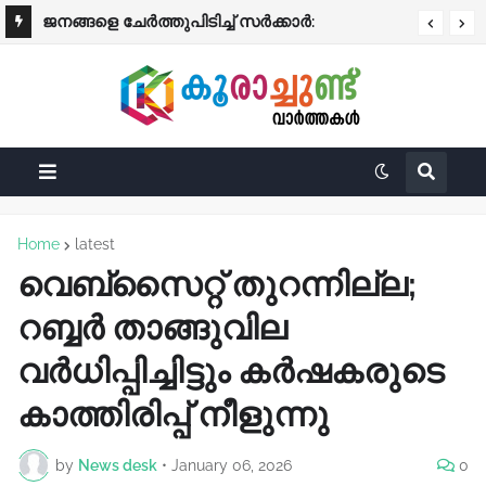
​ജനങ്ങളെ ചേർത്തുപിടിച്ച് സർക്കാർ:
ഇൻഷുറൻസ് ഇല്ലാത്ത വാഹനങ്ങൾക്കെതിരെ
മഴക്കെടുതിയിൽ ആശ്വാസമേകി വലിയ
കർശന നടപടി
ധനസഹായ പ്രഖ്യാപനം!
Home
latest
വെബ്സൈറ്റ് തുറന്നില്ല;
റബ്ബർ താങ്ങുവില
വർധിപ്പിച്ചിട്ടും കർഷകരുടെ
കാത്തിരിപ്പ് നീളുന്നു
by
News desk
•
January 06, 2026
0