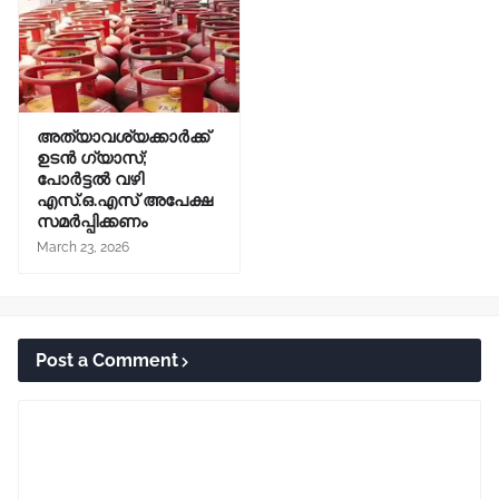
അത്യാവശ്യക്കാർക്ക്
ഉടൻ ഗ്യാസ്;
പോർട്ടൽ വഴി
എസ്.ഒ.എസ് അപേക്ഷ
സമർപ്പിക്കണം
March 23, 2026
Post a Comment