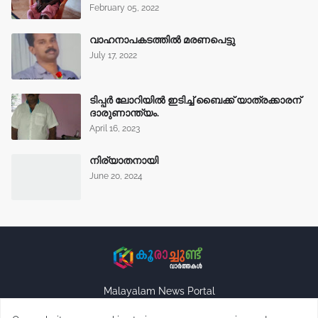
February 05, 2022
വാഹനാപകടത്തിൽ മരണപെട്ടു
July 17, 2022
ടിപ്പർ ലോറിയിൽ ഇടിച്ച് ബൈക്ക് യാത്രക്കാരന്
ദാരുണാന്ത്യം.
April 16, 2023
നിര്യാതനായി
June 20, 2024
Malayalam News Portal