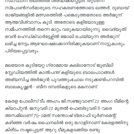
സംസ്ഥാന തലത്തിൽ ശ്രദ്ധിക്കപ്പെട്ടത്. തുടർന്ന്
സ്പോൺസർമാരുടെ സഹകരണത്തോടെ ഖത്തർ, ദുബായ്
രാജ്യങ്ങളിൽ മത്സരത്തിൽ പങ്കെടുത്തതോടെ അർജുന്
ആത്മവിശ്വാസം കൂടി. അതോടെ കളിയോടുള്ള
സമീപനത്തിൽ തന്നെ മാറ്റം വരുകയായിരുന്നു. വൈദ്യുതി
ഭവൻ ഹെഡ്ക്വാർട്ടേഴ്സിൽ ജോലി ചെയ്യുന്ന അർജുന്
ലഭിച്ച നേട്ടം ആഘോഷമാക്കാനിരിക്കുകയാണ് നാട്ടുകാരും
പ്രിയപ്പെട്ടവരും.
മലയോര കുടിയേറ്റ ഗ്രാമമായ കല്ലാനോട്‌ ജൂബിലി
സ്റ്റേഡിയത്തിൽ കാൽപന്ത് കളിയുടെ ബാലപാഠങ്ങൾ
അഭ്യസിച്ച അർജുൻ പൂവത്തുംചോല നടുക്കണ്ടിപറമ്പിൽ
ബാലകൃഷ്ണൻ - ബീന ദമ്പതികളുടെ മകനാണ്.
കേരള പോലീസ് ടീം അംഗം ജി.സഞ്ജുവാണ് 22 അംഗ ടീമിന്റെ
ക്യാപ്റ്റൻ. ജനുവരി 22 മുതൽ ഫെബ്രുവരി 8 വരെ
അസമിലാണ് 79–ാമത് സന്തോഷ് ട്രോഫി ടൂർണമെന്റ്.
കഴിഞ്ഞ വർഷം ഫൈനലിൽ ഒരു ഗോളിനാണ് കേരളത്തിനു
കിരീടം നഷ്ടപ്പെട്ടത്. ആറു ടീമുകളടങ്ങിയ രണ്ടു