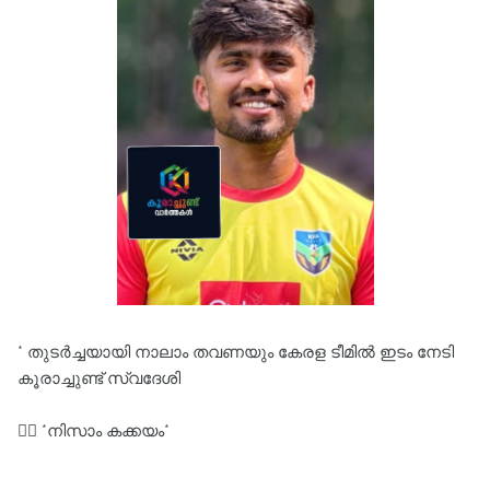
* തുടർച്ചയായി നാലാം തവണയും കേരള ടീമിൽ ഇടം നേടി
കൂരാച്ചുണ്ട് സ്വദേശി
✍🏿 *നിസാം കക്കയം*