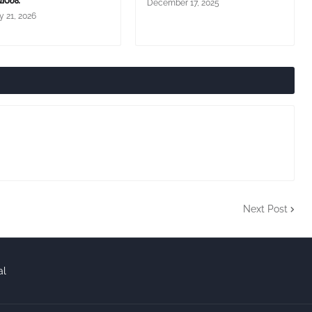
ശം.
December 17, 2025
y 21, 2026
Next Post
al