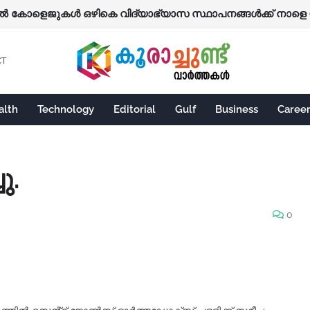
ോളെജുകൾ ഒഴികെ വിദ്യാഭ്യാസ സ്ഥാപനങ്ങൾക്ക് നാളെ 
CT
alth
Technology
Editorial
Gulf
Business
Caree
ു.
0