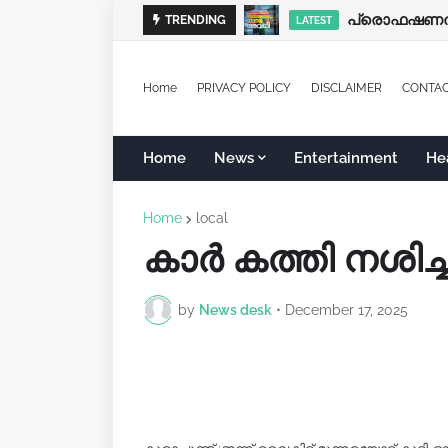
പ്രൊഫഷണൽ ക
TRENDING
LATEST
Home
PRIVACY POLICY
DISCLAIMER
CONTA
Home
News
Entertainment
He
Home
local
കാർ കത്തി നശിച്ച
by
News desk
•
December 17, 2025