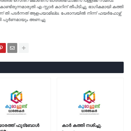
കൂടി ഓത്തിൽ സെൻ്റ് ജോൺസ് ഓർത്തഡോക്സ് പള്ളിക്ക് സമീപം
ിരുന്നമാരുതി എ-സ്റ്റാർ കാറിന് തീപിടിച്ചു, ഭാഗികമായി കത്തി
ാണ് തി പടർന്നത് ആളപയാമില്ല. പേരാമ്പയിൽ നിന്ന് ഫയർഫോഴ്സ്
 തി പൂർണമായും അണച്ചു.
രത്ത് ഫുട്‌ബോൾ
കാർ കത്തി നശിച്ചു.