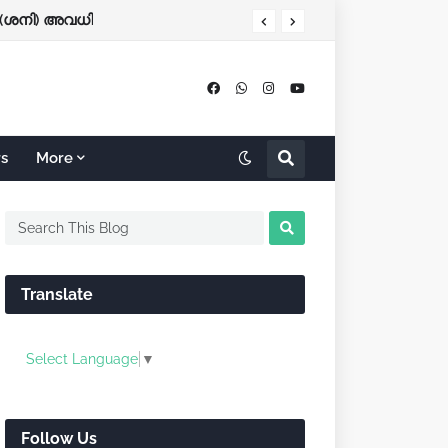
(ശനി) അവധി
rs
More
Translate
Select Language
▼
Follow Us