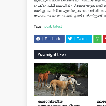
കൂരാച്ചുണ്ട് :ഇന്ന് വൈകിട്ട് മൂന്നരയോട് 
വെച്ച് നെല്ലി പൊയിൽ സ്വദേശിയുടെ ഓടി കൊണ്ട
നശിച്ചു, കാറിൻ്റെ എസിയുടെ ഭാഗത്ത് നിന്ന
സംഘം സംഭവസ്ഥലത്ത് എത്തിചേർന്നിട്ടുണ്ട്.
Tags:
local
latest
Facebook
Twitter
You might like
പേരാമ്പ്രയിൽ
മലയോ