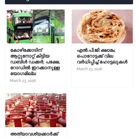
കോഴിക്കോടിന്
എൽ.പി.ജി ക്ഷാമം;
ആറ്റുനോറ്റ് കിട്ടിയ
പൊറോട്ടക്ക് വില
ഡബിൾ ഡക്കർ; പക്ഷേ,
വർധിപ്പിച്ച് ഹോട്ടലുകൾ
റോഡിൽ ഇറക്കാനുള്ള
March 23, 2026
യോഗമില്ല
March 23, 2026
അത്യാവശ്യക്കാർക്ക്