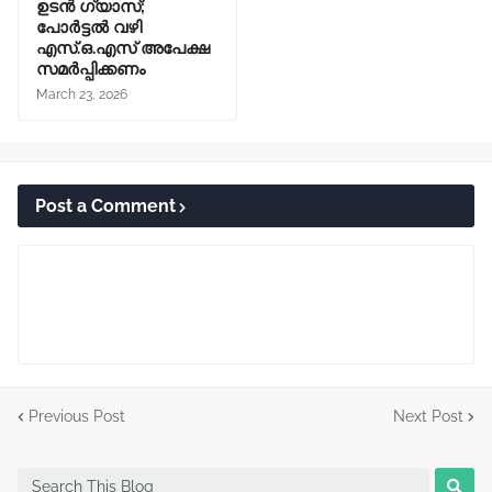
ഉടൻ ഗ്യാസ്;
പോർട്ടൽ വഴി
എസ്.ഒ.എസ് അപേക്ഷ
സമർപ്പിക്കണം
March 23, 2026
Post a Comment
Previous Post
Next Post