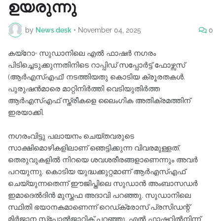
ഉയരുന്നു
by
News desk
•
November 04, 2025
0
കയ്റോ∙ സുഡാനിലെ എൽ ഫാഷർ നഗരം
പിടിച്ചെടുക്കുന്നതിനിടെ റാപ്പിഡ് സപ്പോർട്ട് ഫോഴ്സസ്
(ആർഎസ്എഫ്) നടത്തിയതു കൊടിയ ക്രൂരതകൾ.
പുരുഷൻമാരെ മാറ്റിനിർത്തി വെടിയുതിർത്ത
ആർഎസ്എഫ് സ്ത്രീകളെ ലൈംഗിക അതിക്രമത്തിന്
ഇരയാക്കി.
നഗരംവിട്ടു പലായനം ചെയ്തവരുടെ
സാക്ഷിമൊഴികളിലാണ് ഞെട്ടിക്കുന്ന വിവരമുള്ളത്.
തെരുവുകളിൽ നിറയെ ശവശരീരങ്ങളാണെന്നും അവർ
പറയുന്നു. കൊടിയ യുദ്ധക്കുറ്റമാണ് ആർഎസ്എഫ്
ചെയ്യുന്നതെന്ന് ഈജിപ്തിലെ സുഡാൻ അംബാസഡർ
ഇമാദെൽദിൻ മുസ്തഫ അദാവി പറഞ്ഞു. സുഡാനിലെ
സ്ഥിതി ഭയാനകമാണെന്ന് റെഡ്ക്രോസ് പ്രസിഡന്റ്
മിർജാന സ്പോൽജാറിക് പറഞ്ഞു. എൽ ഫാഷറിൽനിന്ന്