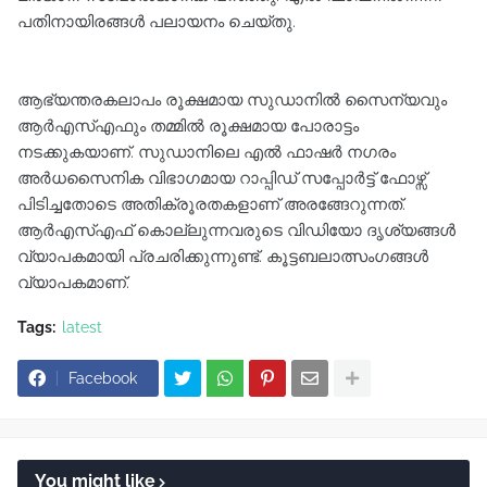
പതിനായിരങ്ങൾ പലായനം ചെയ്തു.
ആഭ്യന്തരകലാപം രൂക്ഷമായ സുഡാനിൽ സൈന്യവും
ആർഎസ്എഫും തമ്മിൽ രൂക്ഷമായ പോരാട്ടം
നടക്കുകയാണ്. സുഡാനിലെ എൽ ഫാഷർ നഗരം
അർധസൈനിക വിഭാഗമായ റാപ്പിഡ് സപ്പോർട്ട് ഫോഴ്സ്
പിടിച്ചതോടെ അതിക്രൂരതകളാണ് അരങ്ങേറുന്നത്.
ആർഎസ്എഫ് കൊല്ലുന്നവരുടെ വിഡിയോ ദൃശ്യങ്ങൾ
വ്യാപകമായി പ്രചരിക്കുന്നുണ്ട്. കൂട്ടബലാത്സംഗങ്ങൾ
വ്യാപകമാണ്.
Tags:
latest
Facebook
You might like