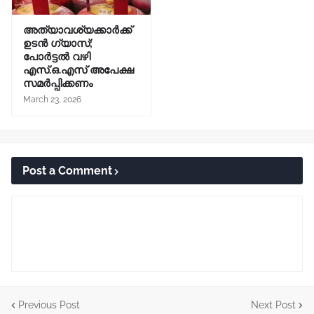
അത്യാവശ്യക്കാർക്ക്
ഉടൻ ഗ്യാസ്;
പോർട്ടൽ വഴി
എസ്.ഒ.എസ് അപേക്ഷ
സമർപ്പിക്കണം
March 23, 2026
Post a Comment
Previous Post
Next Post