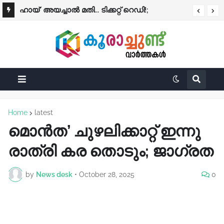
ഹായ്' അയച്ചാല്‍ മതി... ടിക്കറ്റ് റെഡി!;
കെ.എസ്.ആര്‍.ടി.സിയില്‍ എ.ഐ. വാട്സ്ആപ്പ്
ടിക്കറ്റിംഗ് ഇന്ന് മുതല്‍
Home
latest
മൊൻത’ ചുഴലിക്കാറ്റ് ഇന്നു
രാത്രി കര തൊടും; ജാഗ്രത
by
News desk
•
October 28, 2025
0