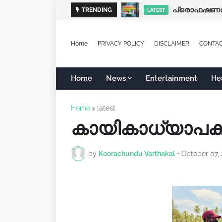
പ്രൊഫഷണൽ ക
TRENDING
LATEST
Home
PRIVACY POLICY
DISCLAIMER
CONTA
Home
News
Entertainment
He
Home
latest
കായികാധ്യാപകർ
by
Koorachundu Varthakal
•
October 07,