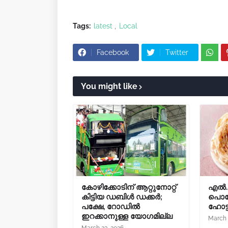
Tags:
latest
Local
Facebook
Twitter
You might like
കോഴിക്കോടിന് ആറ്റുനോറ്റ്
എൽ.പ
കിട്ടിയ ഡബിൾ ഡക്കർ;
പൊറോ
പക്ഷേ, റോഡിൽ
ഹോട
ഇറക്കാനുള്ള യോഗമില്ല
March 