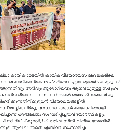
ഉപജില്ലാ കായിക മേളയിൽ കായിക വിദ്യാഭ്യസ മേഖലകളിലെ
്ലയിലെ കായികാധ്യാപർ പ്രതിഷേധിച്ചു.കേരളത്തിലെ മുഴുവൻ
രുത്തുന്നതിനും അറിവും ആരോഗ്യവും ആനന്ദവുമുള്ള സമൂഹം
ായിക വിദ്യാഭ്യാസം കായികാധ്യപകർ തൊഴിൽ മേഖലയിലും
രിക്കുന്നതിന് മുഴുവൻ വിദ്യാലയങ്ങളിൽ
്.എസ് തസ്തിക നിർണ്ണയ മാനദണ്ഡങ്ങൾ കാലോചിതമായി
യിച്ചാണ് പ്രതിഷേധം സംഘടിപ്പിച്ചത്.വിദ്യാർത്ഥികളും
. പി.സി ദിലീപ് കുമാർ, US രതീഷ്, സിനി, വിനീത, നോബിൾ
മസൂദ്, ആഷ് ഖ്, അമൽ എന്നിവർ സംസാരിച്ചു