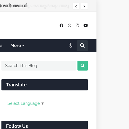
(ശനി) അവധി
rs
More
Translate
Select Language
▼
Follow Us