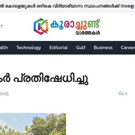
ോളെജുകൾ ഒഴികെ വിദ്യാഭ്യാസ സ്ഥാപനങ്ങൾക്ക് നാളെ 
CT
alth
Technology
Editorial
Gulf
Business
Caree
 പ്രതിഷേധിച്ചു
 2025
0