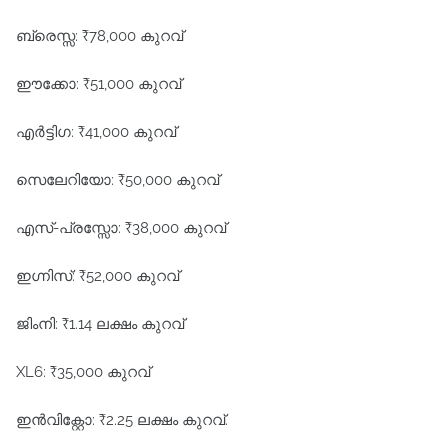
ബ്രെസ്സ: ₹78,000 കുറവ്
ഈക്കോ: ₹51,000 കുറവ്
എർട്ടിഗ: ₹41,000 കുറവ്
സെലേറിയോ: ₹50,000 കുറവ്
എസ്-പ്രസ്സോ: ₹38,000 കുറവ്
ഇഗ്നിസ്: ₹52,000 കുറവ്
ജിംനി: ₹1.14 ലക്ഷം കുറവ്
XL6: ₹35,000 കുറവ്
ഇൻവിക്റ്റോ: ₹2.25 ലക്ഷം കുറവ്.