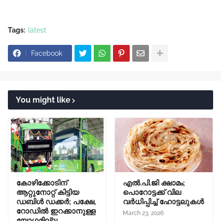
Tags:
latest
Facebook
You might like
കോഴിക്കോടിന്
എൽ.പി.ജി ക്ഷാമം;
ആറ്റുനോറ്റ് കിട്ടിയ
പൊറോട്ടക്ക് വില
ഡബിൾ ഡക്കർ; പക്ഷേ,
വർധിപ്പിച്ച് ഹോട്ടലുകൾ
റോഡിൽ ഇറക്കാനുള്ള
March 23, 2026
യോഗമില്ല