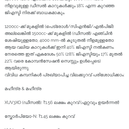
നീളവുമുള്ള ഡീസൽ കാറുകൾക്കും 18% എന്ന കുറഞ്ഞ
ജിഎസ്ടി നിരക്ക് ബാധകമാകും.
1200cc-ക്ക് മുകളിൽ (പെട്രോൾ/സിഎൻജി/എൽപിജി)
അല്ലെങ്കിൽ 1500cc-ക്ക് മുകളിൽ (ഡീസൽ) എഞ്ചിൻ
ശേഷിയുള്ളതോ, 4000 mm-ൽ കൂടുതൽ നീളമുള്ളതോ
ആയ വലിയ കാറുകൾക്ക് ഇനി 40% ജിഎസ്ടി നൽകണം.
നേരത്തെ ഇത് ഏകദേശം 50% (28% ജിഎസ്ടിയും 17% മുതൽ
22% വരെ കോമ്പൻസേഷൻ സെസ്സും ഉൾപ്പെടെ)
ആയിരുന്നു.
വിവിധ കമ്പനികൾ പ്രഖ്യാപിച്ച വിലക്കുറവ് പരിശോധിക്കാം:
മഹീന്ദ്ര & മഹീന്ദ്ര
XUV3XO (ഡീസൽ): ₹1.56 ലക്ഷം കുറവ് (ഏറ്റവും ഉയർന്നത്)
സ്കോർപിയോ-N: ₹1.45 ലക്ഷം കുറവ്