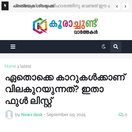
പ്രത്യേക ശ്രദ്ധക്ക്
മഴക്കെടുതി: നഷ്ടപരിഹാരത്തിനു വേണ്ടത് ഈ 4
രേഖകൾ; തുക നേരിട്ട് ബാങ്കിലേക്ക്
Home
latest
ഏതൊക്കെ കാറുകൾക്കാണ്
വിലകുറയുന്നത്? ഇതാ
ഫുൾ ലിസ്റ്റ്
by
News desk
•
September 09, 2025
0