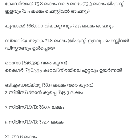
കോഡിയാക്: ₹5.8 ലക്ഷം വരെ ലാഭം (₹3.3 ലക്ഷം ജിഎസ്ടി
ഇളവും ₹2.5 ലക്ഷം ഫെസ്റ്റിവൽ ഓഫറും)
കുഷാക്ക്: ₹66,000 വിലക്കുറവും ₹2.5 ലക്ഷം ഓഫറും
സ്ലാവിയ: ആകെ ₹1.8 ലക്ഷം (ജിഎസ്ടി ഇളവും ഫെസ്റ്റിവൽ
ഡിസ്കൗണ്ടും ഉൾപ്പെടെ)
റെനോ (₹96,395 വരെ കുറവ്)
കൈഗർ: ₹96,395 കുറവ് (നിരയിലെ ഏറ്റവും ഉയർന്നത്)
ബിഎംഡബ്ല്യു (₹8.9 ലക്ഷം വരെ കുറവ്)
2 സീരീസ് ഗ്രാൻ കൂപ്പെ: ₹45.3 ലക്ഷം
3 സീരീസ് LWB: ₹60.5 ലക്ഷം
5 സീരീസ് LWB: ₹72.4 ലക്ഷം
X1: ₹50.6 ലക്ഷം