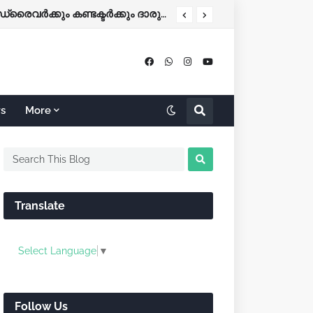
കോഴിക്കോട്-ബെംഗളൂരു KSRTC ബസ് നിയന്ത്രണം വിട്ട് തലകീഴായി മറിഞ്ഞു; ഡ്രൈവർക്കും കണ്ടക്ടർക്കും ദാരുണാന്ത്യം
rs
More
Translate
Select Language
▼
Follow Us