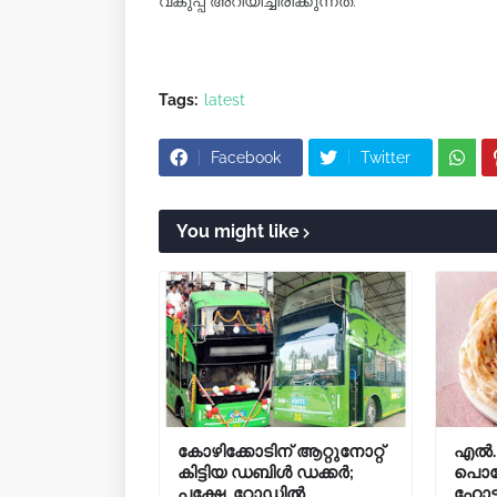
വകുപ്പ് അറിയിച്ചിരിക്കുന്നത്.
Tags:
latest
Facebook
Twitter
You might like
കോഴിക്കോടിന് ആറ്റുനോറ്റ്
എൽ.പ
കിട്ടിയ ഡബിൾ ഡക്കർ;
പൊറോ
പക്ഷേ, റോഡിൽ
ഹോട