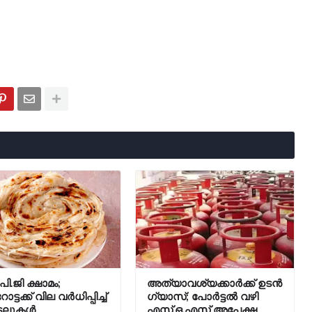
ി.ജി ക്ഷാമം;
അത്യാവശ്യക്കാർക്ക് ഉടൻ
ട്ടക്ക് വില വർധിപ്പിച്ച്
ഗ്യാസ്; പോർട്ടൽ വഴി
്ടലുകൾ
എസ്.ഒ.എസ് അപേക്ഷ