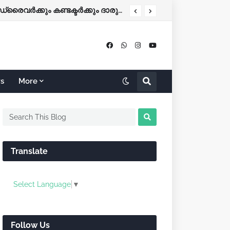
കോഴിക്കോട്-ബെംഗളൂരു KSRTC ബസ് നിയന്ത്രണം വിട്ട് തലകീഴായി മറിഞ്ഞു; ഡ്രൈവർക്കും കണ്ടക്ടർക്കും ദാരുണാന്ത്യം
rs
More
Translate
Select Language
▼
Follow Us