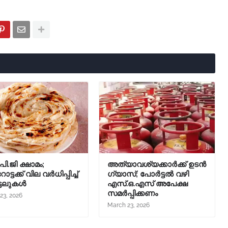
ി.ജി ക്ഷാമം;
അത്യാവശ്യക്കാർക്ക് ഉടൻ
ട്ടക്ക് വില വർധിപ്പിച്ച്
ഗ്യാസ്; പോർട്ടൽ വഴി
്ടലുകൾ
എസ്.ഒ.എസ് അപേക്ഷ
സമർപ്പിക്കണം
23, 2026
March 23, 2026