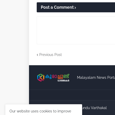
Post a Comment
Previous Post
Malayalam News Port
Copyright ©
2026
Koorachundu Varthakal
Our website uses cookies to improve