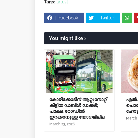
Tags:
latest
Facebook
Twitter
You might like
കോഴിക്കോടിന് ആറ്റുനോറ്റ്
എൽ.പ
കിട്ടിയ ഡബിൾ ഡക്കർ;
പൊറോ
പക്ഷേ, റോഡിൽ
ഹോട
ഇറക്കാനുള്ള യോഗമില്ല
March 
March 23, 2026