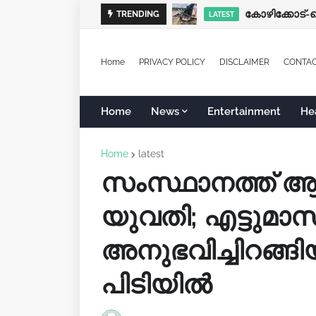
TRENDING
LATEST
Home
PRIVACY POLICY
DISCLAIMER
CONTA
Home
News
Entertainment
He
Home
latest
സംസ്ഥാനത്ത് ആ
യുവതി; എട്ടുമാ
അനുഭവിച്ചിറങ്ങ
പിടിയിൽ