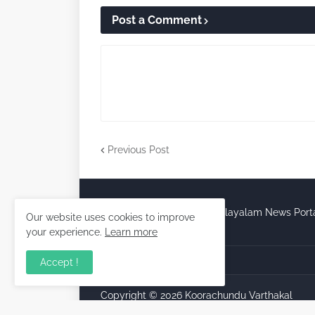
Post a Comment
Previous Post
Malayalam News Port
Our website uses cookies to improve
your experience.
Learn more
Accept !
Copyright ©
2026
Koorachundu Varthakal