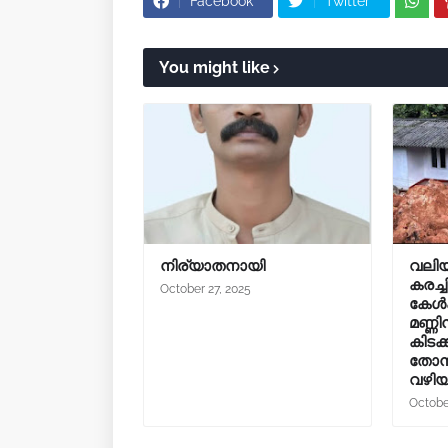
Facebook
Twitter
You might like
നിര്യാതനായി
വലിയ
കരച്ച
October 27, 2025
കേൾക്
മണ്ണ
കിടക
തോന്
വഴിയ
Octobe