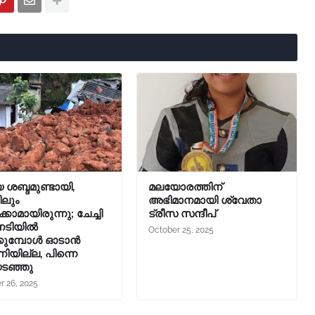
 ശബ്ദമുണ്ടായി,
മലയോരത്തിന്
ിലും
അഭിമാനമായി ശ്വേതാ
കാമായിരുന്നു; ചേച്ചി
ട്രീസ സന്ദീപ്
ിനടിയിൽ
October 25, 2025
്കുമ്പോൾ ഓടാൻ
നിയില്ല, പിന്നെ
ടഞ്ഞു
r 26, 2025