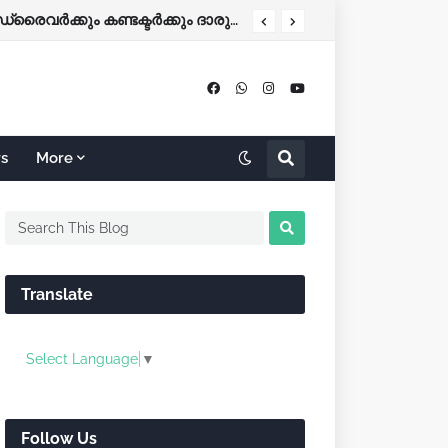
കോഴിക്കോട്-ബെംഗളൂരു KSRTC ബസ് നിയന്ത്രണം വിട്ട് തലകീഴായി മറിഞ്ഞു; ഡ്രൈവർക്കും കണ്ടക്ടർക്കും ദാരുണാന്ത്യം
rs
More
Translate
Select Language
▼
Follow Us