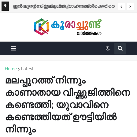
ഇൻഷുറൻസ് ഇല്ലാത്ത വാഹനങ്ങൾക്കെതിരെ
​ജനങ്ങളെ ചേർത്തുപിടിച്ച് സർക്കാർ:
കർശന നടപടി
മഴക്കെടുതിയിൽ ആശ്വാസമേകി വലിയ
ധനസഹായ പ്രഖ്യാപനം!
Home
Latest
മലപ്പുറത്ത് നിന്നും
കാണാതായ വിഷ്ണുജിത്തിനെ
കണ്ടെത്തി; യുവാവിനെ
കണ്ടെത്തിയത് ഊട്ടിയിൽ
നിന്നും