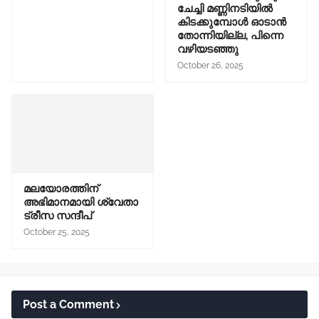
ചേച്ചി മണ്ണിനടിയിൽ
കിടക്കുമ്പോൾ ഓടാൻ
തോന്നിയില്ല, പിന്നെ
വഴിയടഞ്ഞു
October 26, 2025
മലയോരത്തിന്
അഭിമാനമായി ശ്വേതാ
ട്രീസ സന്ദീപ്
October 25, 2025
Post a Comment