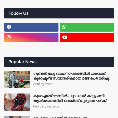
Follow Us
Popular News
ഗുണ്ടൽ പേട്ട വാഹനാപകടത്തിൽ വയനാട്,
കൂരാച്ചുണ്ട് സ്വദേശികളായ രണ്ട് പേർ മരിച്ചു.
April 23, 2022
കൂരാച്ചുണ്ട് ടൗണിൽ പട്ടാപകൽ കാട്ടുപന്നി
ആക്രമണത്തിൽ ഒരാൾക്ക് ഗുരുതര പരിക്ക്
February 05, 2022