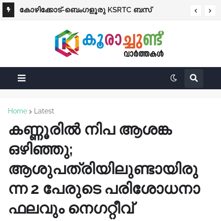
കോഴിക്കോട്-ബെംഗളൂരു KSRTC ബസ്
പ്രൊഫഷണൽ കോളെജുകൾ ഒഴികെ
നിയന്ത്രണം വിട്ട് തലകീഴായി മറിഞ്ഞു;
വിദ്യാഭ്യാസ സ്ഥാപനങ്ങൾക്ക് നാളെ (ശനി)
ഡ്രൈവർക്കും കണ്ടക്ടർക്കും ദാരുണാന്ത്യം
അവധി
Home
Latest
കണ്ണൂരിൽ നിപ ആശങ്ക
ഒഴിഞ്ഞു;
ആശുപത്രിയിലുണ്ടായിരു
ന്ന 2 പേരുടെ പരിശോധനാ
ഫലവും നെഗറ്റീവ്