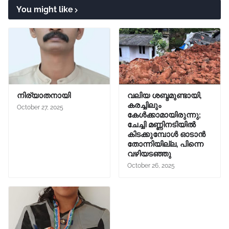
You might like
നിര്യാതനായി
വലിയ ശബ്ദമുണ്ടായി,
കരച്ചിലും
October 27, 2025
കേൾക്കാമായിരുന്നു;
ചേച്ചി മണ്ണിനടിയിൽ
കിടക്കുമ്പോൾ ഓടാൻ
തോന്നിയില്ല, പിന്നെ
വഴിയടഞ്ഞു
October 26, 2025