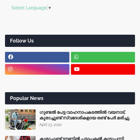
Select Language
▼
Follow Us
Popular News
ഗുണ്ടൽ പേട്ട വാഹനാപകടത്തിൽ വയനാട്,
കൂരാച്ചുണ്ട് സ്വദേശികളായ രണ്ട് പേർ മരിച്ചു.
April 23, 2022
കൂരാച്ചുണ്ട് ടൗണിൽ പട്ടാപകൽ കാട്ടുപന്നി