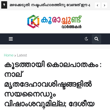
മഴക്കെടുതി: നഷ്ടപരിഹാരത്തിനു വേണ്ടത് ഈ 4
പ്രത്യേക ശ്രദ്ധക്ക്
രേഖകൾ; തുക നേരിട്ട് ബാങ്കിലേക്ക്
Home
Latest
കൂടത്തായി കൊലപാതകം :
നാല്
മൃതദേഹാവശിഷ്ടങ്ങളിൽ
സയനൈഡും
വിഷാംശവുമില്ല; ദേശീയ