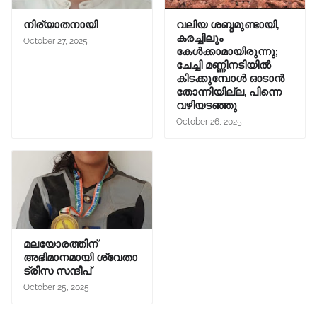
നിര്യാതനായി
വലിയ ശബ്ദമുണ്ടായി,
കരച്ചിലും
October 27, 2025
കേൾക്കാമായിരുന്നു;
ചേച്ചി മണ്ണിനടിയിൽ
കിടക്കുമ്പോൾ ഓടാൻ
തോന്നിയില്ല, പിന്നെ
വഴിയടഞ്ഞു
October 26, 2025
മലയോരത്തിന്
അഭിമാനമായി ശ്വേതാ
ട്രീസ സന്ദീപ്
October 25, 2025