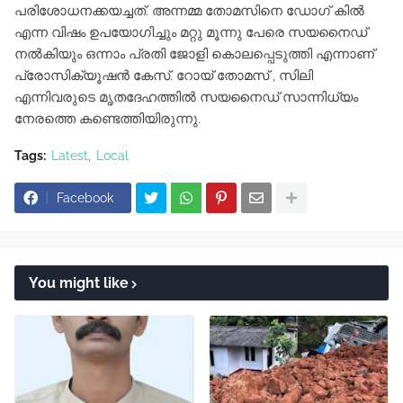
പരിശോധനക്കയച്ചത്. അന്നമ്മ തോമസിനെ ഡോഗ് കിൽ
എന്ന വിഷം ഉപയോഗിച്ചും മറ്റു മൂന്നു പേരെ സയനൈഡ്
നൽകിയും ഒന്നാം പ്രതി ജോളി കൊലപ്പെടുത്തി എന്നാണ്
പ്രോസിക്യൂഷൻ കേസ്. റോയ് തോമസ് , സിലി
എന്നിവരുടെ മൃതദേഹത്തിൽ സയനൈഡ് സാന്നിധ്യം
നേരത്തെ കണ്ടെത്തിയിരുന്നു.
Tags:
Latest
Local
Facebook
You might like