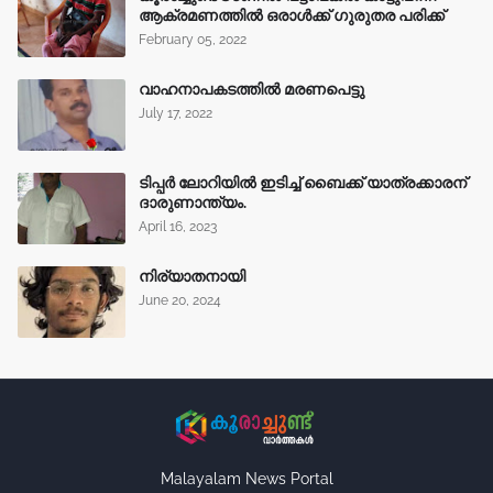
ആക്രമണത്തിൽ ഒരാൾക്ക് ഗുരുതര പരിക്ക്
February 05, 2022
വാഹനാപകടത്തിൽ മരണപെട്ടു
July 17, 2022
ടിപ്പർ ലോറിയിൽ ഇടിച്ച് ബൈക്ക് യാത്രക്കാരന്
ദാരുണാന്ത്യം.
April 16, 2023
നിര്യാതനായി
June 20, 2024
Malayalam News Portal