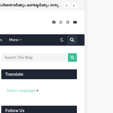
(ശനി) അവധി
കോഴിക്കോട്-ബെംഗളൂരു KSRTC ബസ് നിയന്ത്രണം വിട്ട് തലകീഴായി മറിഞ്ഞു; ഡ്രൈവർക്കും കണ്ടക്ടർക്കും ദാരുണാന്ത്യം
rs
More
Translate
Select Language
▼
Follow Us