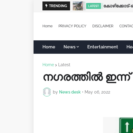
പ്രൊഫഷണൽ ക
TRENDING
LATEST
LATEST
Home
PRIVACY POLICY
DISCLAIMER
CONTA
Home
News
Entertainment
He
Home
Latest
നഗരത്തിൽ ഇന്ന
by
News desk
•
May 06, 2022