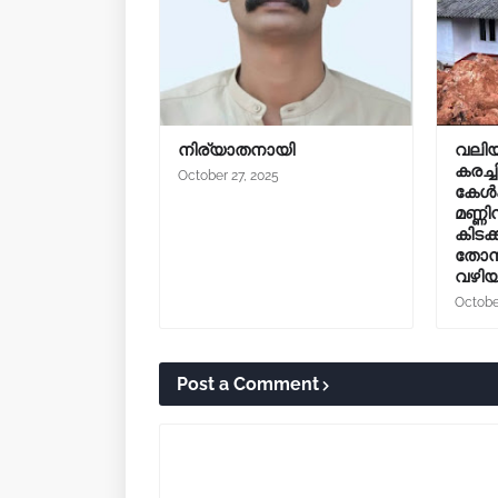
നിര്യാതനായി
വലിയ
കരച്ച
October 27, 2025
കേൾക്
മണ്ണ
കിടക
തോന്
വഴിയ
Octobe
Post a Comment