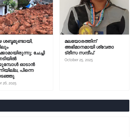
 ശബ്ദമുണ്ടായി,
മലയോരത്തിന്
ിലും
അഭിമാനമായി ശ്വേതാ
കാമായിരുന്നു; ചേച്ചി
ട്രീസ സന്ദീപ്
ിനടിയിൽ
October 25, 2025
്കുമ്പോൾ ഓടാൻ
നിയില്ല, പിന്നെ
ടഞ്ഞു
r 26, 2025