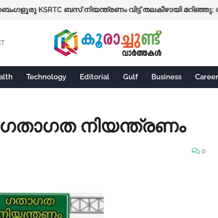
ോളെജുകൾ ഒഴികെ വിദ്യാഭ്യാസ സ്ഥാപനങ്ങൾക്ക് നാളെ 
CT
alth
Technology
Editorial
Gulf
Business
Caree
് ഗതാഗത നിയന്ത്രണം
0