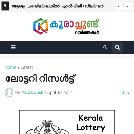
ആളെ ‘കണ്ടില്ലെങ്കിൽ’ എൽപിജി സിലിണ്ടർ
ബുക്കിങ് റദ്ദാക്കുന്നു; വിശദീകരണം നൽകാതെ
കമ്പനികൾ
Home
Latest
ലോട്ടറി റിസൾട്ട്‌
by
News desk
•
April 16, 2022
0