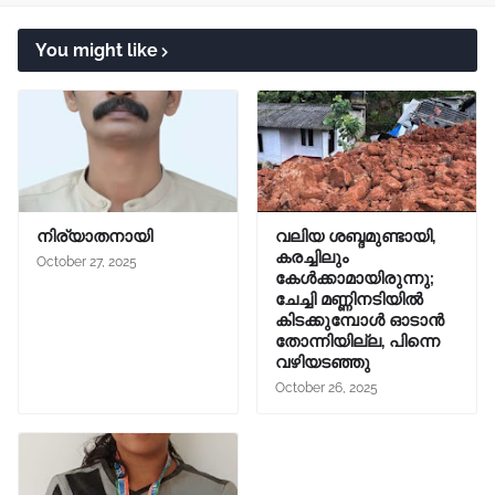
You might like
നിര്യാതനായി
വലിയ ശബ്ദമുണ്ടായി,
കരച്ചിലും
October 27, 2025
കേൾക്കാമായിരുന്നു;
ചേച്ചി മണ്ണിനടിയിൽ
കിടക്കുമ്പോൾ ഓടാൻ
തോന്നിയില്ല, പിന്നെ
വഴിയടഞ്ഞു
October 26, 2025