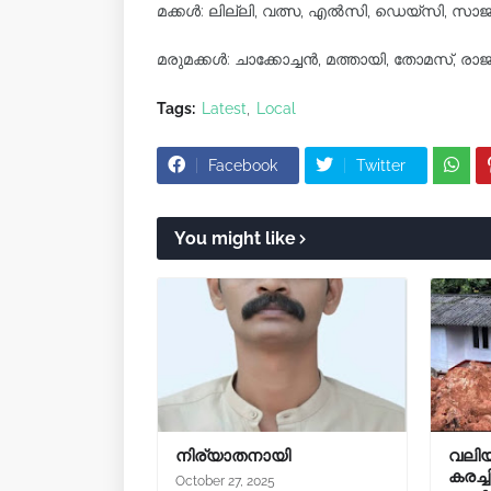
മക്കൾ‌: ലില്ലി, വത്സ, എൽസി, ഡെയ്സി, സാ
മരുമക്കൾ: ചാക്കോച്ചൻ, മത്തായി, തോമസ്, ര
Tags:
Latest
Local
Facebook
Twitter
You might like
നിര്യാതനായി
വലിയ
കരച്ച
October 27, 2025