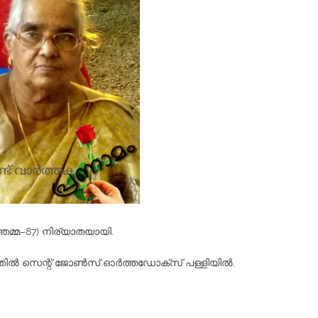
ുഞ്ഞമ്മ–87) നിര്യാതയായി.
ഞ്ഞിൽ സെന്റ് ജോൺസ് ഓർത്തഡോക്സ് പള്ളിയിൽ‌.