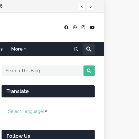
‍
rs
More
Translate
Select Language
▼
Follow Us