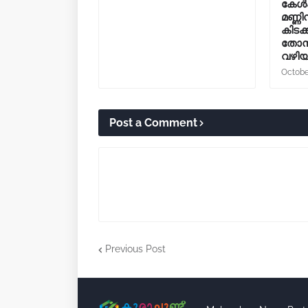
കേൾക്
മണ്ണ
കിടക
തോന്
വഴിയ
Octobe
Post a Comment
Previous Post