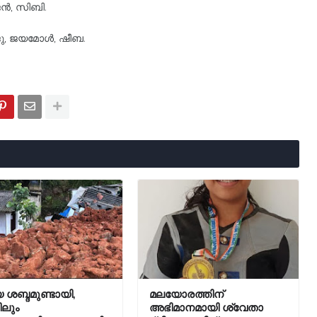
ജൻ, സിബി.
ാജു, ജയമോൾ, ഷീബ.
 ശബ്ദമുണ്ടായി,
മലയോരത്തിന്
ിലും
അഭിമാനമായി ശ്വേതാ