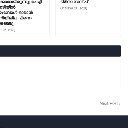
കാമായിരുന്നു; ചേച്ചി
ട്രീസ സന്ദീപ്
ിനടിയിൽ
October 25, 2025
്കുമ്പോൾ ഓടാൻ
നിയില്ല, പിന്നെ
ടഞ്ഞു
r 26, 2025
Next Post