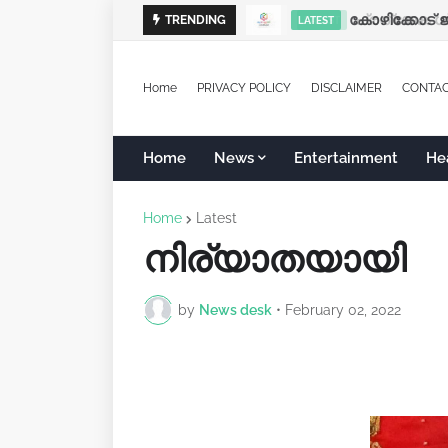
കോഴിക്കോട് ജി
TRENDING
LATEST
Home
PRIVACY POLICY
DISCLAIMER
CONTA
Home
News
Entertainment
He
Home
Latest
നിര്യാതയായി
by
News desk
•
February 02, 2022