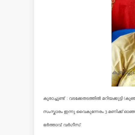
കൂരാച്ചുണ്ട് : വടക്കേതടത്തിൽ മറിയക്കുട്ടി (ക
സംസ്കാരം ഇന്നു വൈകുന്നേരം 3 മണിക്ക് ഓ
ഭർത്താവ്: വർഗീസ്.