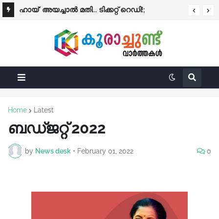
ഹായ്' അയച്ചാല്‍ മതി... ടിക്കറ്റ് റെഡി!;
കെ.എസ്.ആര്‍.ടി.സിയില്‍ എ.ഐ. വാട്സ്ആപ്പ്
ടിക്കറ്റിംഗ് ഇന്ന് മുതല്‍
Home
Latest
ബഡ്ജറ്റ് 2022
by
News desk
•
February 01, 2022
0