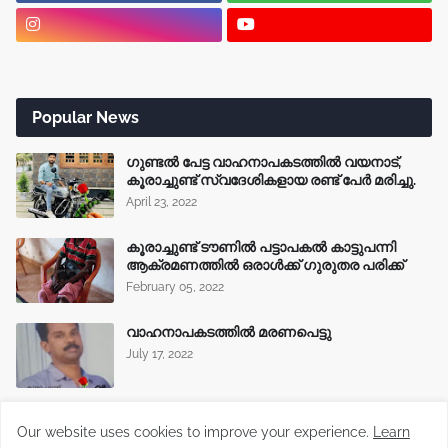
Popular News
ഗുണ്ടൽ പേട്ട വാഹനാപകടത്തിൽ വയനാട്,
കൂരാച്ചുണ്ട് സ്വദേശികളായ രണ്ട് പേർ മരിച്ചു.
April 23, 2022
കൂരാച്ചുണ്ട് ടൗണിൽ പട്ടാപകൽ കാട്ടുപന്നി
ആക്രമണത്തിൽ ഒരാൾക്ക് ഗുരുതര പരിക്ക്
February 05, 2022
വാഹനാപകടത്തിൽ മരണപെട്ടു
July 17, 2022
ടിപ്പർ ലോറിയിൽ ഇടിച്ച് ബൈക്ക് യാത്രക്കാരന്
Our website uses cookies to improve your experience.
Learn
ദാരുണാന്ത്യം.