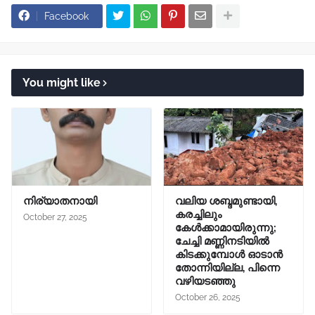
Facebook
You might like
നിര്യാതനായി
വലിയ ശബ്ദമുണ്ടായി,
കരച്ചിലും
October 27, 2025
കേൾക്കാമായിരുന്നു;
ചേച്ചി മണ്ണിനടിയിൽ
കിടക്കുമ്പോൾ ഓടാൻ
തോന്നിയില്ല, പിന്നെ
വഴിയടഞ്ഞു
October 26, 2025