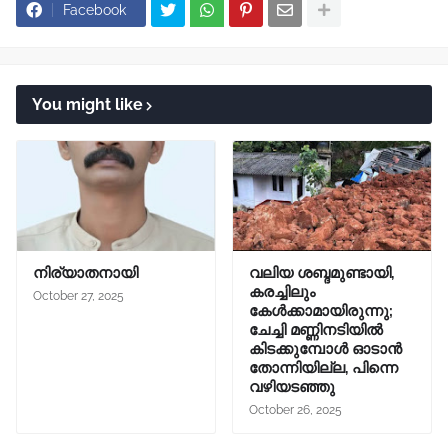
Facebook
You might like
നിര്യാതനായി
വലിയ ശബ്ദമുണ്ടായി,
കരച്ചിലും
October 27, 2025
കേൾക്കാമായിരുന്നു;
ചേച്ചി മണ്ണിനടിയിൽ
കിടക്കുമ്പോൾ ഓടാൻ
തോന്നിയില്ല, പിന്നെ
വഴിയടഞ്ഞു
October 26, 2025