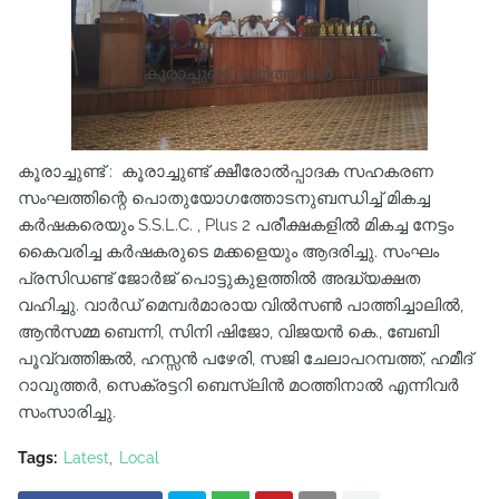
കൂരാച്ചുണ്ട് : കൂരാച്ചുണ്ട് ക്ഷീരോൽപ്പാദക സഹകരണ
സംഘത്തിന്റെ പൊതുയോഗത്തോടനുബന്ധിച്ച് മികച്ച
കർഷകരെയും S.S.L.C. , Plus 2 പരീക്ഷകളിൽ മികച്ച നേട്ടം
കൈവരിച്ച കർഷകരുടെ മക്കളെയും ആദരിച്ചു. സംഘം
പ്രസിഡണ്ട് ജോർജ് പൊട്ടുകുളത്തിൽ അദ്ധ്യക്ഷത
വഹിച്ചു. വാർഡ് മെമ്പർമാരായ വിൽസൺ പാത്തിച്ചാലിൽ,
ആൻസമ്മ ബെന്നി, സിനി ഷിജോ, വിജയൻ കെ., ബേബി
പൂവ്വത്തിങ്കൽ, ഹസ്സൻ പഴേരി, സജി ചേലാപറമ്പത്ത്, ഹമീദ്
റാവുത്തർ, സെക്രട്ടറി ബെസ്‌ലിൻ മഠത്തിനാൽ എന്നിവർ
സംസാരിച്ചു.
Tags:
Latest
Local