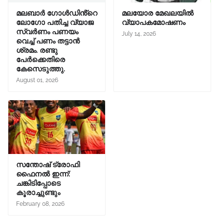
മലബാർ ഗോൾഡിൻ്റെ
മലയോര മേഖലയിൽ
ലോഗോ പതിച്ച വ്യാജ
വ്യാപകമോഷണം
സ്വർണം പണയം
July 14, 2026
വെച്ച് പണം തട്ടാൻ
ശ്രമം. രണ്ടു
പേർക്കെതിരെ
കേസെടുത്തു.
August 01, 2026
സന്തോഷ് ട്രോഫി
ഫൈനൽ ഇന്ന്:
ചങ്കിടിപ്പോടെ
കൂരാച്ചുണ്ടും
February 08, 2026