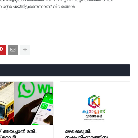
റ് ചെയ്തിട്ടുണ്ടെന്നാണ് വിവരങ്ങൾ.
 അയച്ചാല്‍ മതി...
മഴക്കെടുതി:
്റ് റെഡി!;
നഷ്ടപരിഹാരത്തിനു