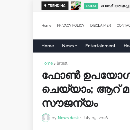
മഴക്കെടുതി: 
ഹായ്' അയച്ചാല
TRENDING
LATEST
LATEST
Home
PRIVACY POLICY
DISCLAIMER
CONTA
Home
News
Entertainment
He
Home
latest
ഫോൺ ഉപയോ​ഗിച്
ചെയ്യാം; ആറ് മ
സൗജന്യം
by
News desk
•
July 05, 2026