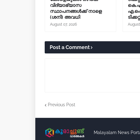
വിദ്യാഭ്യാസ
കെ.എ
സ്ഥാപനങ്ങൾക്ക് നാളെ
എ.ഐ.
(ശനി) അവധി
ടിക്കറ
August 07, 2026
August
Post a Comment
Previous Post
Malayalam News Port