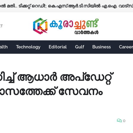
നഷ്ടപരിഹാരത്തിനു വേണ്ടത് ഈ 4 രേഖകൾ; തുക നേരിട്ട് ബാങ്കിലേ
്‍ മതി... ടിക്കറ്റ് റെഡി!; കെ.എസ്.ആര്‍.ടി.സിയില്‍ എ.ഐ. വാട്സ്ആപ
CT
alth
Technology
Editorial
Gulf
Business
Caree
ച് ആധാർ അപ്ഡേറ്റ്
ാസത്തേക്ക് സേവനം
0