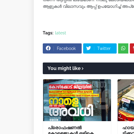
ആളുകൾ വിലാസവും ആപ്പ് ഉപയോ​ഗിച്ച് അപ്ഡേറ്
Tags:
latest
Facebook
Twitter
You might like
പ്രൊഫഷണൽ
ഹായ്'
കോളെജുകൾ ഒഴികെ
ടിക്കറ