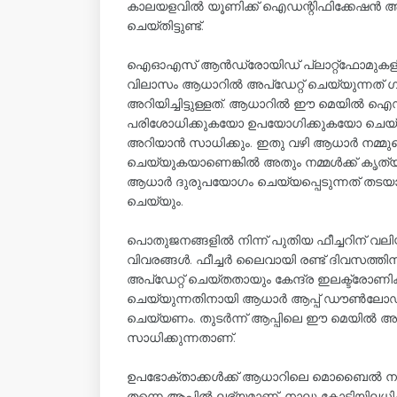
കാലയളവിൽ യൂണിക്ക് ഐഡന്റിഫിക്കേഷൻ അ
ചെയ്തിട്ടുണ്ട്.
ഐഓഎസ് ആൻഡ്രോയിഡ് പ്ലാറ്റ്ഫോമുകളി
വിലാസം ആധാറിൽ അപ്ഡേറ്റ് ചെയ്യുന്നത്
അറിയിച്ചിട്ടുള്ളത്. ആധാറിൽ ഈ മെയിൽ ഐ
പരിശോധിക്കുകയോ ഉപയോ​ഗിക്കുകയോ ചെയ്
അറിയാൻ സാധിക്കും. ഇതു വഴി ആധാർ നമ്മു
ചെയ്യുകയാണെങ്കിൽ അതും നമ്മൾക്ക് കൃത്യ
ആധാർ ദുരുപയോ​ഗം ചെയ്യപ്പെടുന്നത് തടയാ
ചെയ്യും.
പൊതുജനങ്ങളിൽ നിന്ന് പുതിയ ഫീച്ചറിന് വ
വിവരങ്ങൾ. ഫീച്ചർ ലൈവായി രണ്ട് ദിവസത
അപ്ഡേറ്റ് ചെയ്തതായും കേന്ദ്ര ഇലക്ട്രോണിക
ചെയ്യുന്നതിനായി ആധാർ ആപ്പ് ഡൗൺലോഡ് 
ചെയ്യണം. തുടർന്ന് ആപ്പിലെ ഈ മെയിൽ അപ്
സാധിക്കുന്നതാണ്.
ഉപഭോക്താക്കൾക്ക് ആധാറിലെ മൊബൈൽ നമ്പ
തന്നെ ആപ്പിൽ ലഭ്യമാണ്. നാലു കോടിയില