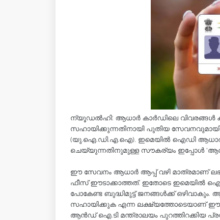
ന്യൂഡൽഹി: ആധാർ കാർഡിലെ വിവരങ്ങൾ കൂട
സഹായിക്കുന്നതിനായി പുതിയ സേവനവുമായി 
(യു.ഐ.ഡി.എ.ഐ). ഇമെയിൽ ഐഡി ആധാർ കാർഡു
ചെയ്യുന്നതിനുമുള്ള സൗകര്യം ഇപ്പോൾ ‘ആധാ
ഈ സേവനം ആധാർ ആപ്പ് വഴി മാത്രമാണ് ലഭ
ഫീസ് ഈടാക്കാത്തത്. ഇതോടെ ഇമെയിൽ ഐഡി അ
പോകേണ്ട ബുദ്ധിമുട്ട് ജനങ്ങൾക്ക് ഒഴിവാകു
സഹായിക്കുക എന്ന ലക്ഷ്യത്തോടെയാണ് ഈ സൗ
ആൻഡ് ഐ.ടി മന്ത്രാലയം പുറത്തിറക്കിയ പ്രസ