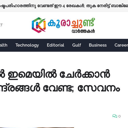
നഷ്ടപരിഹാരത്തിനു വേണ്ടത് ഈ 4 രേഖകൾ; തുക നേരിട്ട് ബാങ്കിലേക
CT
alth
Technology
Editorial
Gulf
Business
Caree
 ഇമെയിൽ ചേർക്കാൻ
ദ്രങ്ങൾ വേണ്ട; സേവനം
0