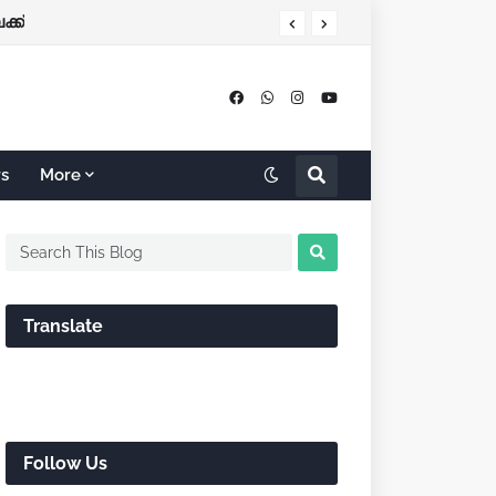
്ക്
rs
More
Translate
Follow Us