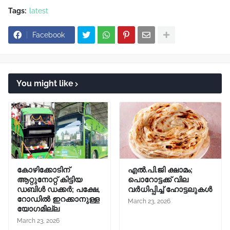
Tags:
latest
Facebook
You might like
കോഴിക്കോടിന്
എൽ.പി.ജി ക്ഷാമം;
ആറ്റുനോറ്റ് കിട്ടിയ
പൊറോട്ടക്ക് വില
ഡബിൾ ഡക്കർ; പക്ഷേ,
വർധിപ്പിച്ച് ഹോട്ടലുകൾ
റോഡിൽ ഇറക്കാനുള്ള
March 23, 2026
യോഗമില്ല
March 23, 2026