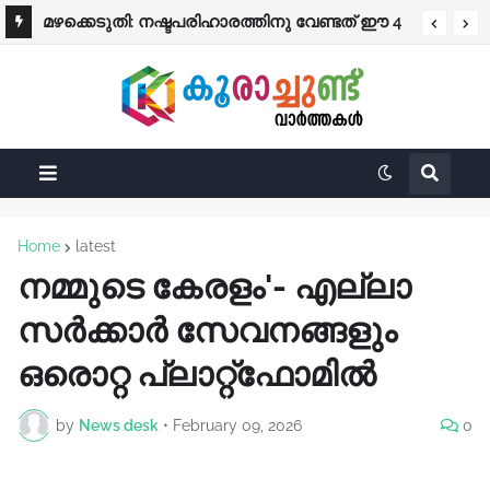
മഴക്കെടുതി: നഷ്ടപരിഹാരത്തിനു വേണ്ടത് ഈ 4
പ്രത്യേക ശ്രദ്ധക്ക്
രേഖകൾ; തുക നേരിട്ട് ബാങ്കിലേക്ക്
Home
latest
നമ്മുടെ കേരളം'- എല്ലാ
സർക്കാർ സേവനങ്ങളും
ഒരൊറ്റ പ്ലാറ്റ്ഫോമിൽ
by
News desk
•
February 09, 2026
0