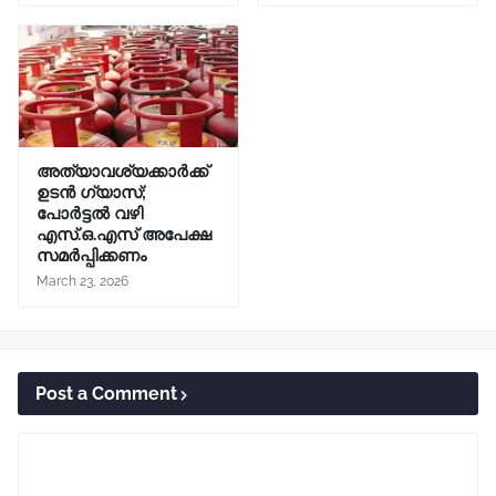
അത്യാവശ്യക്കാർക്ക്
ഉടൻ ഗ്യാസ്;
പോർട്ടൽ വഴി
എസ്.ഒ.എസ് അപേക്ഷ
സമർപ്പിക്കണം
March 23, 2026
Post a Comment