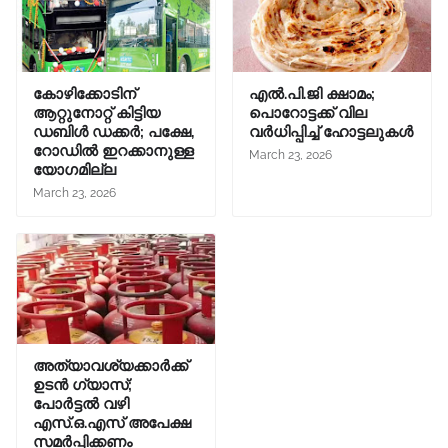
കോഴിക്കോടിന്
എൽ.പി.ജി ക്ഷാമം;
ആറ്റുനോറ്റ് കിട്ടിയ
പൊറോട്ടക്ക് വില
ഡബിൾ ഡക്കർ; പക്ഷേ,
വർധിപ്പിച്ച് ഹോട്ടലുകൾ
റോഡിൽ ഇറക്കാനുള്ള
March 23, 2026
യോഗമില്ല
March 23, 2026
അത്യാവശ്യക്കാർക്ക്
ഉടൻ ഗ്യാസ്;
പോർട്ടൽ വഴി
എസ്.ഒ.എസ് അപേക്ഷ
സമർപ്പിക്കണം