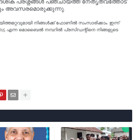
േശിക പ്രശ്നങ്ങൾ പഞ്ചായത്ത് നേതൃത്വത്തോട്
നും അവസരമൊരുക്കുന്നു.
യിത്തമറ്റവുമായി നിങ്ങൾക്ക് ഫോണിൽ സംസാരിക്കാം. ഇന്ന്
258615 എന്ന മൊബൈൽ നമ്പറിൽ പ്രസിഡന്റിനെ നിങ്ങളുടെ