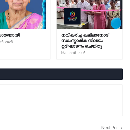
യാതയായി
നവീകരിച്ച കല്ലാനോട്‌
സാംസ്കാരിക നിലയം
16, 2026
ഉദ്ഘാടനം ചെയ്തു
March 16, 2026
Next Post