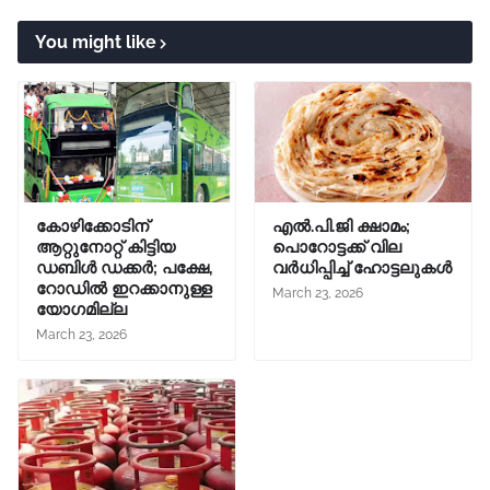
You might like
കോഴിക്കോടിന്
എൽ.പി.ജി ക്ഷാമം;
ആറ്റുനോറ്റ് കിട്ടിയ
പൊറോട്ടക്ക് വില
ഡബിൾ ഡക്കർ; പക്ഷേ,
വർധിപ്പിച്ച് ഹോട്ടലുകൾ
റോഡിൽ ഇറക്കാനുള്ള
March 23, 2026
യോഗമില്ല
March 23, 2026