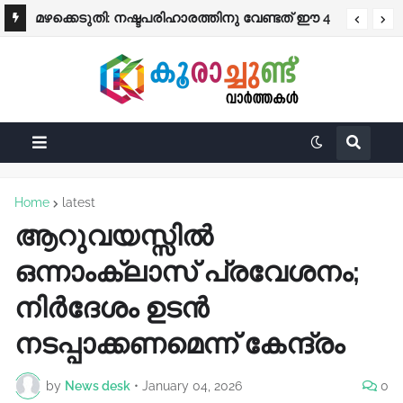
മഴക്കെടുതി: നഷ്ടപരിഹാരത്തിനു വേണ്ടത് ഈ 4
പ്രത്യേക ശ്രദ്ധക്ക്
രേഖകൾ; തുക നേരിട്ട് ബാങ്കിലേക്ക്
Home
latest
ആറുവയസ്സിൽ
ഒന്നാംക്ലാസ് പ്രവേശനം;
നിർദേശം ഉടൻ
നടപ്പാക്കണമെന്ന് കേന്ദ്രം
by
News desk
•
January 04, 2026
0