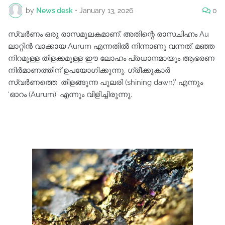
by
News desk
•
January 13, 2026
0
സ്വർണം ഒരു രാസമൂലകമാണ്. അതിന്റെ രാസചിഹ്നം Au
ലാറ്റിൻ വാക്കായ Aurum എന്നതിൽ നിന്നാണു വന്നത്. മഞ്ഞ
നിറമുള്ള തിളക്കമുള്ള ഈ ലോഹം പ്രധാനമായും ആഭരണ
നിർമാണത്തിന് ഉപയോഗിക്കുന്നു. ഗ്രീക്കുകാർ
സ്വർണത്തെ ‘തിളങ്ങുന്ന പുലരി (shining dawn)’ എന്നും
‘ഓറം (Aurum)’ എന്നും വിളിച്ചിരുന്നു.