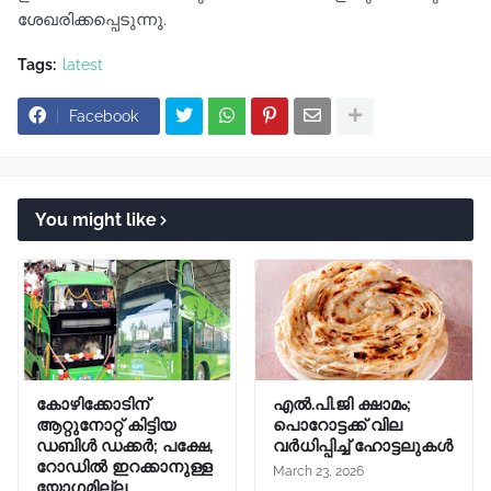
ശേഖരിക്കപ്പെടുന്നു.
Tags:
latest
Facebook
You might like
കോഴിക്കോടിന്
എൽ.പി.ജി ക്ഷാമം;
ആറ്റുനോറ്റ് കിട്ടിയ
പൊറോട്ടക്ക് വില
ഡബിൾ ഡക്കർ; പക്ഷേ,
വർധിപ്പിച്ച് ഹോട്ടലുകൾ
റോഡിൽ ഇറക്കാനുള്ള
March 23, 2026
യോഗമില്ല