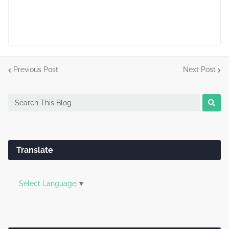
Previous Post
Next Post
Translate
Select Language
▼