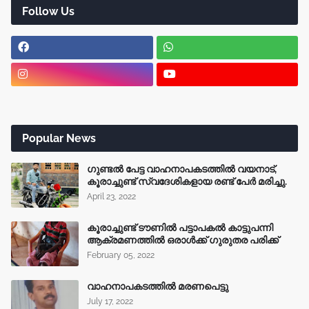
Follow Us
Popular News
ഗുണ്ടൽ പേട്ട വാഹനാപകടത്തിൽ വയനാട്,
കൂരാച്ചുണ്ട് സ്വദേശികളായ രണ്ട് പേർ മരിച്ചു.
April 23, 2022
കൂരാച്ചുണ്ട് ടൗണിൽ പട്ടാപകൽ കാട്ടുപന്നി
ആക്രമണത്തിൽ ഒരാൾക്ക് ഗുരുതര പരിക്ക്
February 05, 2022
വാഹനാപകടത്തിൽ മരണപെട്ടു
July 17, 2022