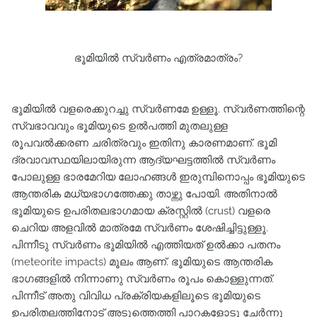
ഭൂമിയിൽ സ്വർണം എത്രമാത്രം?
ഭൂമിയിൽ വളരെക്കുറച്ചു സ്വർണമേ ഉള്ളൂ. സ്വർണത്തിന്റെ
സ്വഭാവവും ഭൂമിയുടെ ഉൽപത്തി മുതലുള്ള
രൂപവൽക്കരണ ചരിത്രവും ഇതിനു കാരണമാണ്. ഭൂമി
ദ്രവാവസ്ഥയിലായിരുന്ന ആദ്യഘട്ടത്തിൽ സ്വർണം
പോലുള്ള ഭാരമേറിയ ലോഹങ്ങൾ ഇരുമ്പിനൊപ്പം ഭൂമിയുടെ
ആന്തരിക മധ്യഭാഗത്തേക്കു താഴ്ന്നു പോയി. അതിനാൽ
ഭൂമിയുടെ ഉപരിതലഭാഗമായ ക്രസ്റ്റിൽ (crust) വളരെ
ചെറിയ അളവിൽ മാത്രമേ സ്വർണം ശേഷിച്ചിട്ടുള്ളൂ.
പിന്നീടു സ്വർണം ഭൂമിയിൽ എത്തിയത് ഉൽക്കാ പതനം
(meteorite impacts) മൂലം ആണ്. ഭൂമിയുടെ ആന്തരിക
ഭാഗങ്ങളിൽ നിന്നാണു സ്വർണം രൂപം കൊള്ളുന്നത്.
പിന്നീട് അതു വിവിധ പ്രക്രിയകളിലൂടെ ഭൂമിയുടെ
ഉപരിതലത്തിനോട് അടുത്തെത്തി പാറകളോടു ചേർന്നു