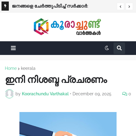
​ജനങ്ങളെ ചേർത്തുപിടിച്ച് സർക്കാർ:
ഇൻഷുറൻസ് ഇല്ലാത്ത വാഹനങ്ങൾക്കെതിരെ
മഴക്കെടുതിയിൽ ആശ്വാസമേകി വലിയ
കർശന നടപടി
ധനസഹായ പ്രഖ്യാപനം!
Home
keerala
ഇനി നിശബ്ദ പ്രചരണം
by
Koorachundu Varthakal
•
December 09, 2025
0