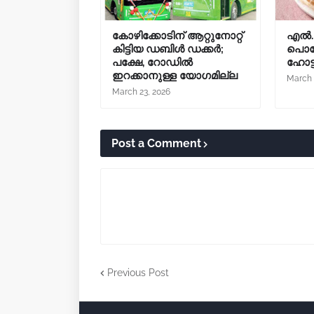
കോഴിക്കോടിന് ആറ്റുനോറ്റ്
എൽ.പ
കിട്ടിയ ഡബിൾ ഡക്കർ;
പൊറോ
പക്ഷേ, റോഡിൽ
ഹോട
ഇറക്കാനുള്ള യോഗമില്ല
March 
March 23, 2026
Post a Comment
Previous Post