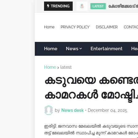
കോഴിക്കോട് ജി
പ്രത്യേക ശ്ര
TRENDING
LATEST
LATEST
Home
PRIVACY POLICY
DISCLAIMER
CONTA
Home
News
Entertainment
He
Home
latest
കടുവയെ കണ്ടെത്
കാമറകൾ മോഷ്ടിച്
by
News desk
•
December 04, 2025
ഇരിട്ടി: ജനവാസ മേഖലയിൽ കടുവയുടെ സാന്ന
തട്ട് മേഖലയിൽ സ്ഥാപിച്ച മൂന്ന് കാമറകൾ മ