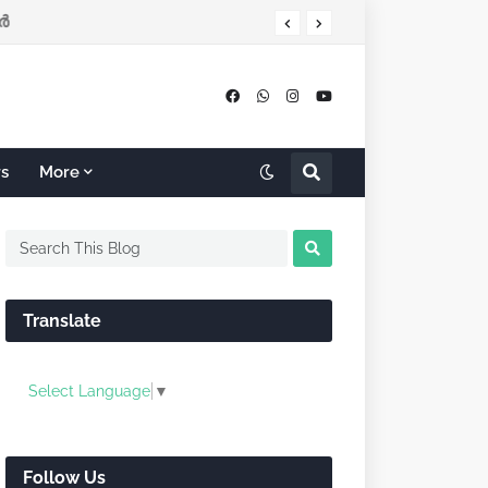
‍
rs
More
Translate
Select Language
▼
Follow Us