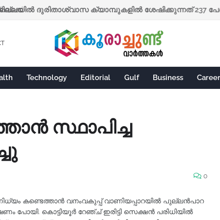
ല്ലയില്‍ ദുരിതാശ്വാസ ക്യാമ്പുകളില്‍ ശേഷിക്കുന്നത് 237 പേര്
ദ്ധക്ക്
CT
alth
Technology
Editorial
Gulf
Business
Caree
താൻ സ്ഥാപിച്ച
ചു
0
ിധ്യം കണ്ടെത്താൻ വനംവകുപ്പ് വാണിയപ്പാറയിൽ പുല്ലൻപാറ
ോഷണം പോയി. കൊട്ടിയൂർ റേഞ്ച് ഇരിട്ടി സെക്ഷൻ പരിധിയിൽ