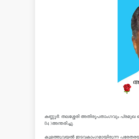
കണ്ണൂര്‍: തലശ്ശേരി അതിരൂപതാംഗവും പ്രമുഖ
84 )അന്തരിച്ചു.
കുളത്തുവയൽ ഇടവകാംഗമായിരുന്ന പരേതരയായ