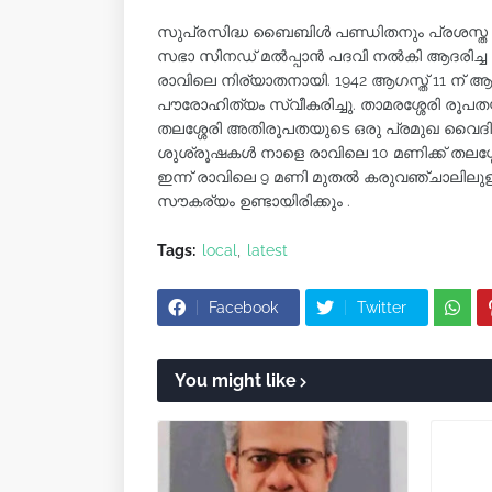
സുപ്രസിദ്ധ ബൈബിൾ പണ്ഡിതനും പ്രശസ്ത
സഭാ സിനഡ് മൽപ്പാൻ പദവി നൽകി ആദരിച്ച വ
രാവിലെ നിര്യാതനായി. 1942 ആഗസ്ത് 11 ന് ആണ്
പൗരോഹിത്യം സ്വീകരിച്ചു. താമരശ്ശേരി രൂ
തലശ്ശേരി അതിരൂപതയുടെ ഒരു പ്രമുഖ വൈദികൻ
ശുശ്രൂഷകൾ നാളെ രാവിലെ 10 മണിക്ക് തലശ്ശേ
ഇന്ന് രാവിലെ 9 മണി മുതൽ കരുവഞ്ചാലിലുള
സൗകര്യം ഉണ്ടായിരിക്കും .
Tags:
local
latest
Facebook
Twitter
You might like