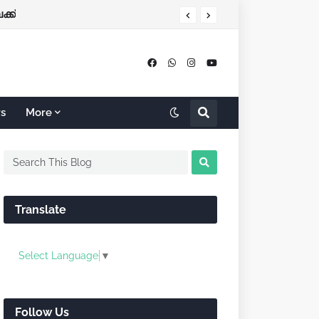
ക്ക്
rs
More
Translate
Select Language
▼
Follow Us