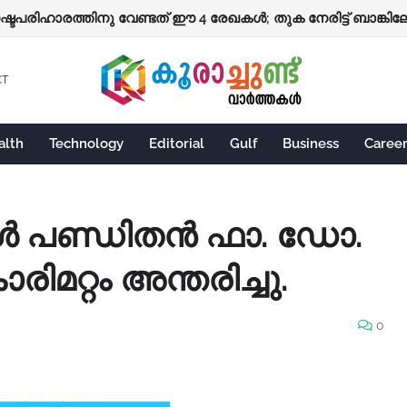
ദ്ധക്ക്
നഷ്ടപരിഹാരത്തിനു വേണ്ടത് ഈ 4 രേഖകൾ; തുക നേരിട്ട് ബാങ്കിലേ
CT
alth
Technology
Editorial
Gulf
Business
Caree
‍ പണ്ഡിതന്‍ ഫാ. ഡോ.
ിമറ്റം അന്തരിച്ചു.
0