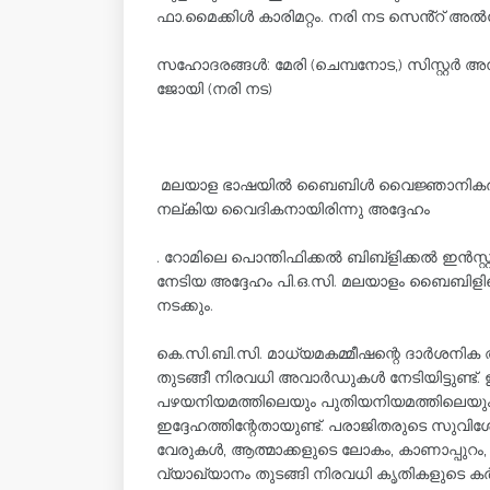
ഫാ.മൈക്കിൾ കാരിമറ്റം. നരി നട സെൻ്റ് 
സഹോദരങ്ങൾ: മേരി (ചെമ്പനോട,) സിസ്റ്റർ അ
ജോയി (നരി നട)
മലയാള ഭാഷയില്‍ ബൈബിള്‍ വൈജ്ഞാനികര
നല്കിയ വൈദികനായിരിന്നു അദ്ദേഹം
. റോമിലെ പൊന്തിഫിക്കല്‍ ബിബ്‌ളിക്കല്‍ ഇന്‍സ്റ്
നേടിയ അദ്ദേഹം പി.ഒ.സി. മലയാളം ബൈബിളിന്റെ
നടക്കും.
കെ.സി.ബി.സി. മാധ്യമകമ്മീഷന്റെ ദാര്‍ശനിക അ
തുടങ്ങീ നിരവധി അവാര്‍ഡുകള്‍ നേടിയിട്ടുണ്ട്
പഴയനിയമത്തിലെയും പുതിയനിയമത്തിലെയും ക
ഇദ്ദേഹത്തിന്റേതായുണ്ട്. പരാജിതരുടെ സുവിശേഷ
വേരുകള്‍, ആത്മാക്കളുടെ ലോകം, കാണാപ്പുറം,
വ്യാഖ്യാനം തുടങ്ങി നിരവധി കൃതികളുടെ കര്‍