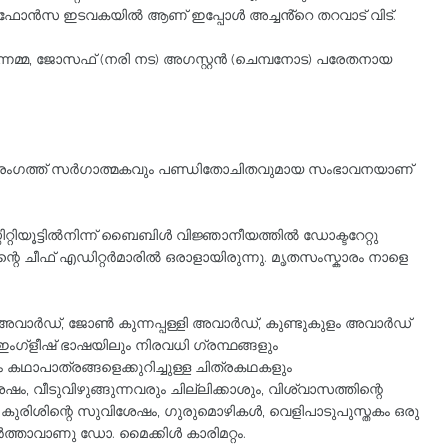
അൽഫോൻസ ഇടവകയിൽ ആണ് ഇപ്പോൾ അച്ചൻ്റെ തറവാട് വിട്.
ന്നമ്മ, ജോസഫ് (നരി നട) അഗസ്റ്റൻ (ചെമ്പനോട) പരേതനായ
ംഗത്ത് സര്‍ഗാത്മകവും പണ്ഡിതോചിതവുമായ സംഭാവനയാണ്
റിറ്റിയൂട്ടില്‍നിന്ന് ബൈബിള്‍ വിജ്ഞാനീയത്തില്‍ ഡോക്ടറേറ്റു
 ചീഫ് എഡിറ്റര്‍മാരില്‍ ഒരാളായിരുന്നു. മൃതസംസ്കാരം നാളെ
വാര്‍ഡ്, ജോണ്‍ കുന്നപ്പള്ളി അവാര്‍ഡ്, കുണ്ടുകുളം അവാര്‍ഡ്
. ഇംഗ്‌ളീഷ് ഭാഷയിലും നിരവധി ഗ്രന്ഥങ്ങളും
ഥാപാത്രങ്ങളെക്കുറിച്ചുള്ള ചിത്രകഥകളും
ം, വീടുവിഴുങ്ങുന്നവരും ചില്ലിക്കാശും, വിശ്വാസത്തിന്റെ
 കുരിശിന്റെ സുവിശേഷം, ഗുരുമൊഴികള്‍, വെളിപാടുപുസ്തകം ഒരു
ത്താവാണു ഡോ. മൈക്കിള്‍ കാരിമറ്റം.