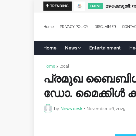
പ്രത്യേക ശ്ര
മഴക്കെടുതി: 
TRENDING
LATEST
LATEST
Home
PRIVACY POLICY
DISCLAIMER
CONTA
Home
News
Entertainment
He
Home
local
പ്രമുഖ ബൈബിള്
ഡോ. മൈക്കിള്‍ കാര
by
News desk
•
November 06, 2025