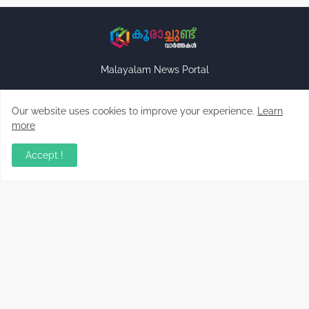
Malayalam News Portal
Our website uses cookies to improve your experience.
Learn
more
Accept !
Copyright ©
2026
Koorachundu Varthakal
Home
CONTACT