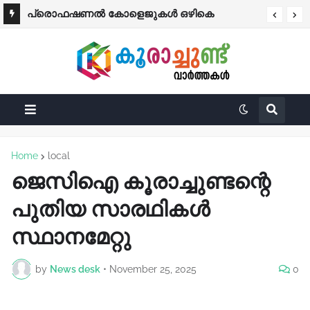
പ്രൊഫഷണൽ കോളെജുകൾ ഒഴികെ
വിദ്യാഭ്യാസ സ്ഥാപനങ്ങൾക്ക് നാളെ (ശനി)
അവധി
Home
local
ജെസിഐ കൂരാച്ചുണ്ടന്റെ
പുതിയ സാരഥികൾ
സ്ഥാനമേറ്റു
by
News desk
•
November 25, 2025
0