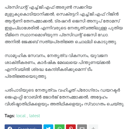
പ്രസിഡന്റ് എച്ച്.ജി.എഫ് അരുൺ സക്കറിയ
മുളുകുകൊടിയാനിക്കൽ, സെക്രട്ടറി എച്ച്.ജി.എഫ് റിജിൻ
ആന്റണി തേനംമ്മാക്കൽ, ട്രഷറർ ജെസി അനൂപ് തോമസ്
ഇളംപ്ലാശേരിൽ എന്നിവരുടെ നേതൃത്വത്തിലുള്ള പുതിയ
ടീമിനെ സ്ഥാനമൊഴിയുന്ന പ്രസിഡന്റ് ജെസി ഡോ.
അനിൽ ജേക്കബ് സത്യപ്രതിജ്ഞ ചൊല്ലി കൊടുത്തു.
സാമൂഹിക സേവനം, നേതൃത്വ വികസനം, യുവജന
ശാക്തീകരണം, കാർഷിക മേഖലയെ പിന്തുണയ്ക്കൽ
എന്നിവയിൽ ശ്രദ്ധ കേന്ദ്രീകരിക്കുമെന്ന് ടീം
പ്രതിജ്ഞയെടുത്തു.
പരിപാടിയുടെ നേതൃത്വം വഹിച്ചത് പ്രോഗ്രാം ഡയറക്ടർ
ജെഎഫ്പി റോബിൻ ജോർജ് തേനംമ്മാക്കൽ, അദ്ദേഹം
വിശിഷ്ടാതിഥികളെയും അതിഥികളെയും സ്വാഗതം ചെയ്തു.
Tags:
local
latest