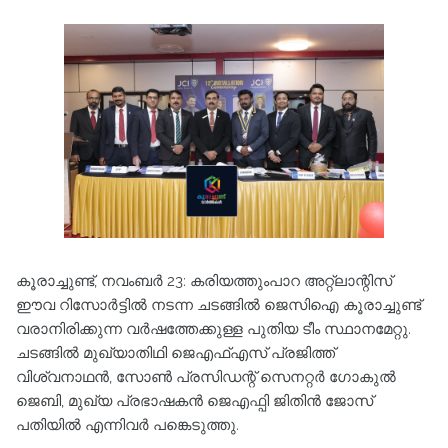
കൂരാച്ചുണ്ട്, നവംബർ 23: കരിയത്തുംപാറ അറ്റ്ലാന്റിസ്
ഈവ റിസോർട്ടിൽ നടന്ന ചടങ്ങിൽ ജെസിഐ കൂരാച്ചുണ്ട്
വരാനിരിക്കുന്ന വർഷത്തേക്കുള്ള പുതിയ ടീം സ്ഥാനമേറ്റു.
ചടങ്ങിൽ മുഖ്യാതിഥി ജെഎഫ്എസ് പ്രജിത്ത്
വിശ്വനാഥൻ, സോൺ പ്രസിഡന്റ് സെനറ്റർ ഗോകുൽ
ജെബി, മുഖ്യ പ്രഭാഷകൻ ജെഎഫ്പി ജിതിൻ ജോസ്
പതിയിൽ എന്നിവർ പങ്കെടുത്തു.