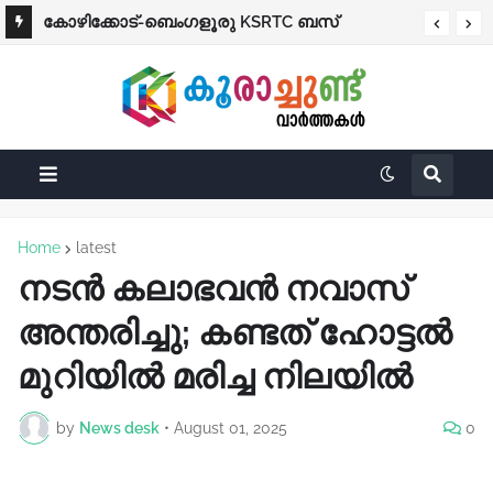
കോഴിക്കോട്-ബെംഗളൂരു KSRTC ബസ്
പ്രൊഫഷണൽ കോളെജുകൾ ഒഴികെ
നിയന്ത്രണം വിട്ട് തലകീഴായി മറിഞ്ഞു;
വിദ്യാഭ്യാസ സ്ഥാപനങ്ങൾക്ക് നാളെ (ശനി)
ഡ്രൈവർക്കും കണ്ടക്ടർക്കും ദാരുണാന്ത്യം
അവധി
Home
latest
നടൻ കലാഭവൻ നവാസ്
അന്തരിച്ചു; കണ്ടത് ഹോട്ടൽ
മുറിയിൽ മരിച്ച നിലയിൽ
by
News desk
•
August 01, 2025
0