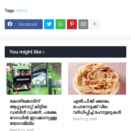
Tags:
latest
Facebook
You might like
കോഴിക്കോടിന്
എൽ.പി.ജി ക്ഷാമം;
ആറ്റുനോറ്റ് കിട്ടിയ
പൊറോട്ടക്ക് വില
ഡബിൾ ഡക്കർ; പക്ഷേ,
വർധിപ്പിച്ച് ഹോട്ടലുകൾ
റോഡിൽ ഇറക്കാനുള്ള
March 23, 2026
യോഗമില്ല
March 23, 2026