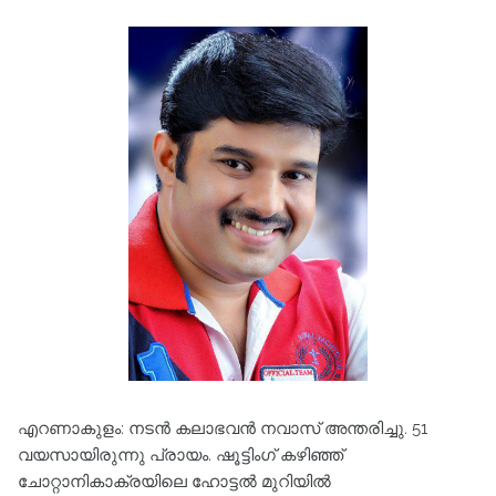
എറണാകുളം: നടൻ കലാഭവൻ നവാസ് അന്തരിച്ചു. 51
വയസായിരുന്നു പ്രായം. ഷൂട്ടിംഗ് കഴിഞ്ഞ്
ചോറ്റാനികാക്രയിലെ ഹോട്ടൽ മുറിയിൽ