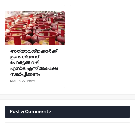
അത്യാവശ്യക്കാർക്ക്
ഉടൻ ഗ്യാസ്;
പോർട്ടൽ വഴി
എസ്.ഒ.എസ് അപേക്ഷ
സമർപ്പിക്കണം
March 23, 2026
Post a Comment