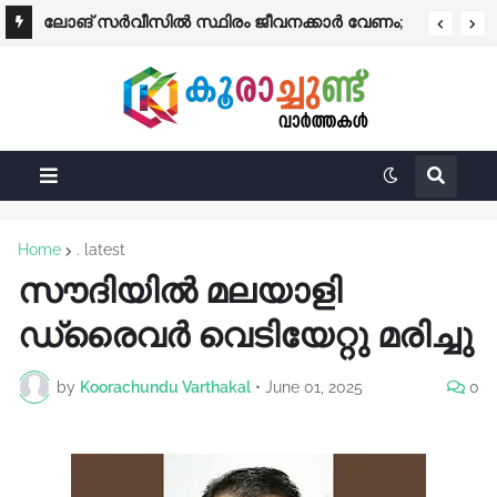
ലോങ് സർവീസിൽ സ്ഥിരം ജീവനക്കാർ വേണം;
ഡ്രൈവിങ് ലൈസൻസുള്ളവർക്ക്
ഒന്നരമാസം മുമ്പ് ഇറങ്ങിയ നിർദേശം പോലും
സന്തോഷവാർത്ത! ഈ മാസം 15 മുതൽ രണ്ട്
KSRTC വിഴുങ്ങി
സുപ്രധാന മാറ്റങ്ങൾ
Home
. latest
സൗദിയില്‍ മലയാളി
ഡ്രൈവർ വെടിയേറ്റു മരിച്ചു
by
Koorachundu Varthakal
•
June 01, 2025
0