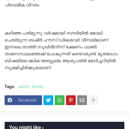
പ്രാഥമിക വിവരം.
കഴിഞ്ഞ പതിമൂന്നു വർഷമായി സൗദിയില്‍ ജോലി
ചെയ്യുന്ന ബഷീർ ഹൗസ് ഡ്രൈവർ വീസയിലാണ്.
ഇന്നലെ രാത്രി സൂഖില്‍നിന്ന് ഭക്ഷണം വാങ്ങി
താമസസ്ഥലത്തേക്ക് പോകുന്നത് കണ്ടവരുണ്ട്. മൃതദേഹം
ബിഷയിലെ മലിക് അബ്ദുല്ല ആശുപത്രി മോർച്ചറിയില്‍
സൂക്ഷിച്ചിരിക്കുകയാണ്.
Tags:
. latest
Kerala
Facebook
You might like