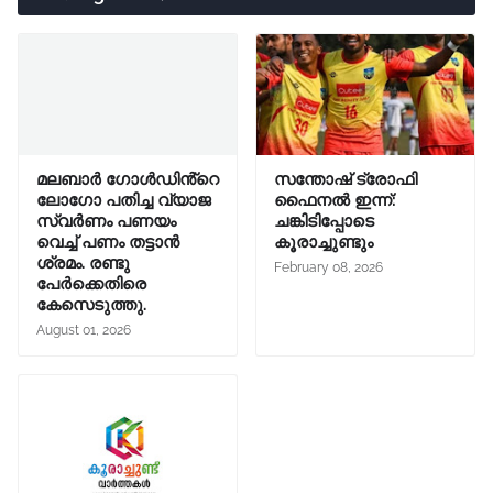
മലബാർ ഗോൾഡിൻ്റെ
സന്തോഷ് ട്രോഫി
ലോഗോ പതിച്ച വ്യാജ
ഫൈനൽ ഇന്ന്:
സ്വർണം പണയം
ചങ്കിടിപ്പോടെ
വെച്ച് പണം തട്ടാൻ
കൂരാച്ചുണ്ടും
ശ്രമം. രണ്ടു
February 08, 2026
പേർക്കെതിരെ
കേസെടുത്തു.
August 01, 2026